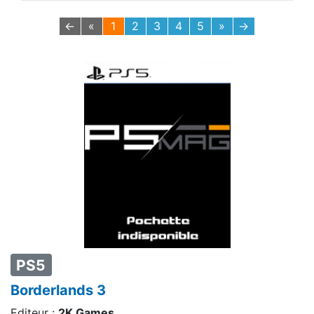
←
«
1
2
3
4
5
»
→
PS5
Borderlands 3
Editeur :
2K Games