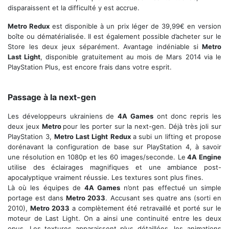
disparaissent et la difficulté y est accrue.
Metro Redux
est disponible à un prix léger de 39,99€ en version
boîte ou dématérialisée. Il est également possible d’acheter sur le
Store les deux jeux séparément. Avantage indéniable si
Metro
Last Light
, disponible gratuitement au mois de Mars 2014 via le
PlayStation Plus, est encore frais dans votre esprit.
Les éclairages sont magnifiques
Passage à la next-gen
Les développeurs ukrainiens de
4A Games
ont donc repris les
deux jeux
Metro
pour les porter sur la next-gen. Déjà très joli sur
PlayStation 3,
Metro Last Light
Redux
a subi un lifting et propose
dorénavant la configuration de base sur PlayStation 4, à savoir
une résolution en 1080p et les 60 images/seconde. Le
4A Engine
utilise des éclairages magnifiques et une ambiance post-
apocalyptique vraiment réussie. Les textures sont plus fines.
Là où les équipes de
4A Games
n’ont pas effectué un simple
portage est dans
Metro 2033
. Accusant ses quatre ans (sorti en
2010),
Metro 2033
a complètement été retravaillé et porté sur le
moteur de Last Light. On a ainsi une continuité entre les deux
opus. Les textures apparaissent plus détaillées, les animations