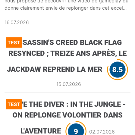
nous propose de découvrir une vidéo de gameplay qui
donne clairement envie de replonger dans cet excel...
16.07.2026
ASSASSIN'S CREED BLACK FLAG
TEST
RESYNCED ; TREIZE ANS APRÈS, LE
JACKDAW REPREND LA MER
15.07.2026
DAVE THE DIVER : IN THE JUNGLE -
TEST
ON REPLONGE VOLONTIER DANS
L'AVENTURE
02.07.2026