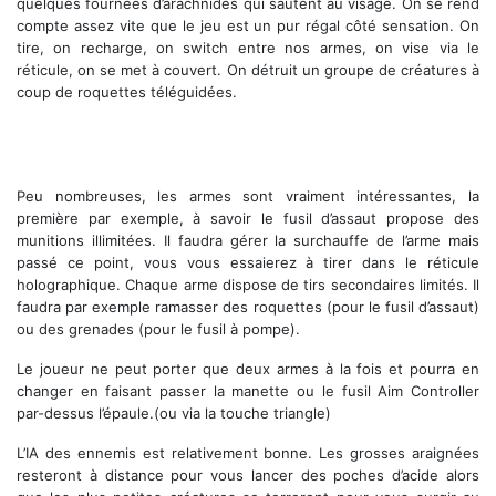
quelques fournées d’arachnides qui sautent au visage. On se rend
compte assez vite que le jeu est un pur régal côté sensation. On
tire, on recharge, on switch entre nos armes, on vise via le
réticule, on se met à couvert. On détruit un groupe de créatures à
coup de roquettes téléguidées.
Peu nombreuses, les armes sont vraiment intéressantes, la
première par exemple, à savoir le fusil d’assaut propose des
munitions illimitées. Il faudra gérer la surchauffe de l’arme mais
passé ce point, vous vous essaierez à tirer dans le réticule
holographique. Chaque arme dispose de tirs secondaires limités. Il
faudra par exemple ramasser des roquettes (pour le fusil d’assaut)
ou des grenades (pour le fusil à pompe).
Le joueur ne peut porter que deux armes à la fois et pourra en
changer en faisant passer la manette ou le fusil Aim Controller
par-dessus l’épaule.(ou via la touche triangle)
L’IA des ennemis est relativement bonne. Les grosses araignées
resteront à distance pour vous lancer des poches d’acide alors