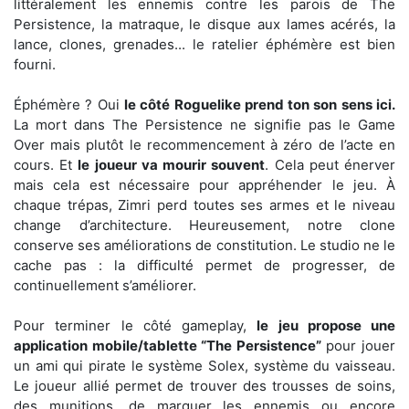
littéralement les ennemis contre les parois de The
Persistence, la matraque, le disque aux lames acérés, la
lance, clones, grenades... le ratelier éphémère est bien
fourni.
Éphémère ? Oui
le côté Roguelike prend ton son sens ici.
La mort dans The Persistence ne signifie pas le Game
Over mais plutôt le recommencement à zéro de l’acte en
cours. Et
le joueur va mourir souvent
. Cela peut énerver
mais cela est nécessaire pour appréhender le jeu. À
chaque trépas, Zimri perd toutes ses armes et le niveau
change d’architecture. Heureusement, notre clone
conserve ses améliorations de constitution. Le studio ne le
cache pas : la difficulté permet de progresser, de
continuellement s’améliorer.
Pour terminer le côté gameplay,
le jeu propose une
application mobile/tablette “The Persistence”
pour jouer
un ami qui pirate le système Solex, système du vaisseau.
Le joueur allié permet de trouver des trousses de soins,
des munitions, de marquer les ennemis ou encore