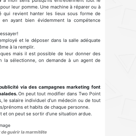
e
à mon sens puisqu'ils entretiennent tout le
t pour leur pomme. Une machine à réparer ou à
é qui revient hanter les lieux sous forme de
me en ayant bien évidemment la compétence
 essayer!
 employé et le déposer dans la salle adéquate
même à la remplir.
ues mais il est possible de leur donner des
On la sélectionne, on demande à un agent de
a publicité via des campagnes marketing font
malades.
On peut tout modifier dans Two Point
, le salaire individuel d'un médecin ou de tout
ms/prénoms et habits de chaque personne.
t et on peut se sortir d'une situation ardue.
 de guérir la marmitête