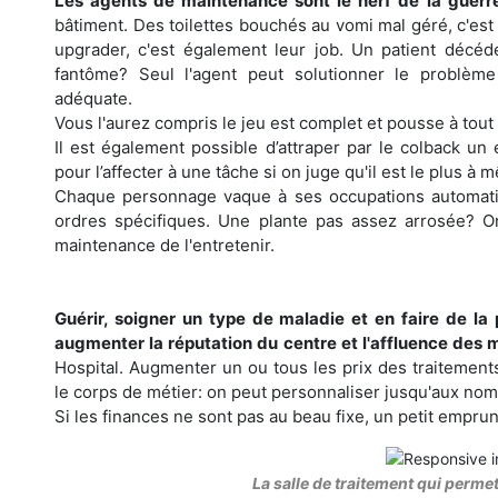
Les agents de maintenance sont le nerf de la guerr
bâtiment. Des toilettes bouchés au vomi mal géré, c'es
upgrader, c'est également leur job. Un patient décéd
fantôme? Seul l'agent peut solutionner le problè
adéquate.
Vous l'aurez compris le jeu est complet et pousse à tout
Il est également possible d’attraper par le colback un
pour l’affecter à une tâche si on juge qu'il est le plus à 
Chaque personnage vaque à ses occupations automatiq
ordres spécifiques. Une plante pas assez arrosée? 
maintenance de l'entretenir.
Guérir, soigner un type de maladie et en faire de l
augmenter la réputation du centre et l'affluence des 
Hospital. Augmenter un ou tous les prix des traitements
le corps de métier: on peut personnaliser jusqu'aux no
Si les finances ne sont pas au beau fixe, un petit emprun
La salle de traitement qui permet