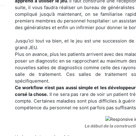
apprend à utiliser le jeu.
Il faut construire une réception
suite, il vous faudra réaliser un bureau de généralistes
compliqué jusqu’à maintenant, on se familiarise rap
premiers membres du personnel hospitalier: un assistan
des généralistes et enfin un infirmier pour donner le bon
Jusqu’ici tout va bien, et le jeu est une succession d
grand JEU.
Plus on avance, plus les patients arrivent avec des malad
poser un diagnostic en se rapprochant au maximum des 
nouvelles salles de diagnostics comme celle des rayons X
salle de traitement. Ces salles de traitement s
spécifiquement.
Ce workflow n’est pas aussi simple et les développe
corsé la chose.
Il ne sera pas rare de voir un patient tr
compte. Certaines maladies sont plus difficiles à guéri
compétence du personnel ne sont parfois pas suffisants
Le début de la constructi