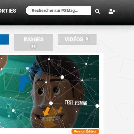
×
ORTIES
5
IMAGES
VIDÉOS
11
Version Éditeur