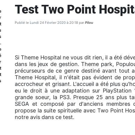
Test Two Point Hospit
e
r
Publié le Lundi 24 Février 2020 à 20:18 par
Pilou
t
s
s
.
e
é
Si Theme Hospital ne vous dit rien, il a été dév
r
dans les jeux de gestion. Theme park, Popul
t
précurseurs de ce genre destiné avant tout a
t
Theme Hospital, il n'était pas évident de pro
s
accrocheur et grisant. L'accueil a été plus qu'
eu le droit à une adaptation sur PlayStation
grande soeur, la PS3. Presque 25 ans plus ta
SEGA et composé par d'anciens membres du
propose la suite spirituelle avec Two Point H
notre avis dans ce test.