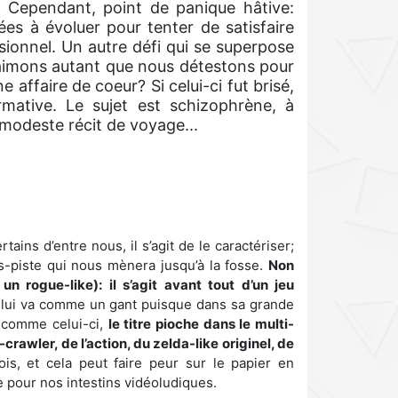
. Cependant, point de panique hâtive:
ées à évoluer pour tenter de satisfaire
sionnel. Un autre défi qui se superpose
 aimons autant que nous détestons pour
affaire de coeur? Si celui-ci fut brisé,
rmative. Le sujet est schizophrène, à
 modeste récit de voyage...
ains d’entre nous, il s’agit de le caractériser;
s-piste qui nous mènera jusqu’à la fosse.
Non
n rogue-like): il s’agit avant tout d’un jeu
 lui va comme un gant puisque dans sa grande
n comme celui-ci,
le titre pioche dans le multi-
rawler, de l’action, du zelda-like originel, de
ois, et cela peut faire peur sur le papier en
he pour nos intestins vidéoludiques.