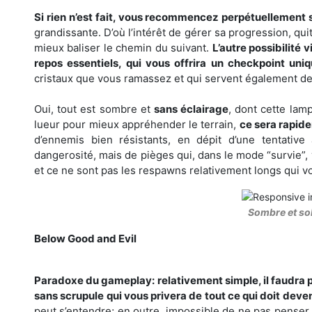
Si rien n’est fait, vous recommencez perpétuellement su
grandissante. D’où l’intérêt de gérer sa progression, qu
mieux baliser le chemin du suivant.
L’autre possibilité
repos essentiels, qui vous offrira un checkpoint uni
cristaux que vous ramassez et qui servent également d
Oui, tout est sombre et
sans éclairage
, dont cette la
lueur pour mieux appréhender le terrain,
ce sera rapide
d’ennemis bien résistants, en dépit d’une tentativ
dangerosité, mais de pièges qui, dans le mode “survie”
et ce ne sont pas les respawns relativement longs qui vo
Sombre et so
Below Good and Evil
Paradoxe du gameplay: relativement simple, il faudra 
sans scrupule qui vous privera de tout ce qui doit devenir
peut s’entendre; en outre, impossible de ne pas penser à 