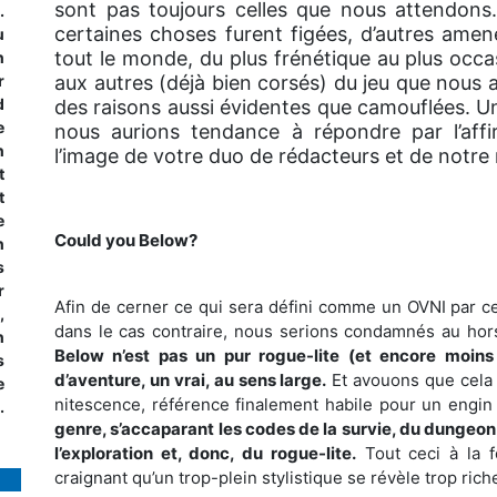
sont pas toujours celles que nous attendons
.
certaines choses furent figées, d’autres amen
u
tout le monde, du plus frénétique au plus occa
n
r
aux autres (déjà bien corsés) du jeu que nous
d
des raisons aussi évidentes que camouflées. Une 
e
nous aurions tendance à répondre par l’affi
n
l’image de votre duo de rédacteurs et de notre
t
t
e
Could you Below?
n
s
r
Afin de cerner ce qui sera défini comme un OVNI par cert
,
dans le cas contraire, nous serions condamnés au hor
n
Below n’est pas un pur rogue-lite (et encore moins u
s
d’aventure, un vrai, au sens large.
Et avouons que cela
e
nitescence, référence finalement habile pour un engi
.
genre, s’accaparant les codes de la survie, du dungeon-c
l’exploration et, donc, du rogue-lite.
Tout ceci à la f
craignant qu’un trop-plein stylistique se révèle trop ric