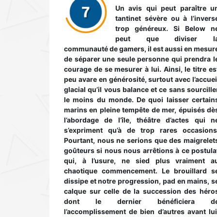
Un avis qui peut paraître u
tantinet sévère ou à l’invers
trop généreux. Si Below n
peut que diviser l
communauté de gamers, il est aussi en mesur
de séparer une seule personne qui prendra l
courage de se mesurer à lui. Ainsi, le titre es
peu avare en générosité, surtout avec l’accuei
glacial qu’il vous balance et ce sans sourcille
le moins du monde. De quoi laisser certain
marins en pleine tempête de mer, épuisés dè
l’abordage de l’île, théâtre d’actes qui n
s’expriment qu’à de trop rares occasions
Pourtant, nous ne serions que des maigrelet
goûteurs si nous nous arrêtions à ce postula
qui, à l’usure, ne sied plus vraiment a
chaotique commencement. Le brouillard s
dissipe et notre progression, pad en mains, s
calque sur celle de la succession des héro
dont le dernier bénéficiera d
l’accomplissement de bien d’autres avant lui