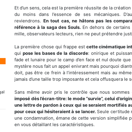
Et d’un sens, cela est la première réussite de la créatio
du moins dans l’essence de ses mécaniques. D’au
reviendrons.
En tout cas, ne hâtons pas les compara
référence à la saga des Souls.
En dehors de certains 
mille, observateurs lecteurs, rien ne peut prétendre justif
La première chose qui frappe est
cette cinématique in
qui
pose les bases de la discorde
: onirique et puissa
fade et lunaire pour le camp d’en face et nul doute qu
mystère nous fait un appel enivrant mais pourquoi diantr
doit, pas être ce frein à l’intéressement mais au même 
jamais d’une taille trop imposante et cela offusquera le 
gal
Sans même avoir pris le contrôle que nous sommes d
imposé dès l’écran-titre: le mode “survie”, celui d’orig
une lettre de pardon à ceux qui se seraient mortifiés au 
pour ceux qui hésiteraient à se lancer.
Seule certitude n
une condamnation, émane de cette version simplifiée p
en vous détaillant les caractéristiques.