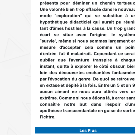
présents pour déminer un chemin tortueux
Une volonté bien trop effacée dans le nouvea
mode “exploration” qui se substitue à u
hypothétique didacticiel qui aurait pu réuni
tant d’âmes hostiles à la cause. Un trop gran
écart se situe avec l’origine, le systèm
“survie”, même si nous sommes largement e
mesure d’accepter cela comme un poin
d’entrée, fut-il maladroit. Cependant ce serai
oublier que l’aventure transpire à chaqu
instant, quitte à explorer le côté obscur, bie
loin des découvertes enchantées fantasmée
par l’évocation du genre. De quoi se retrouve
en extase et dépité à la fois. Entre un 5 et un 9
aucun aimant ne nous aura attirés vers u
extrême. Comme si nous étions là, à errer san
connaître notre but dans l’espoir d’un
apothéose transcendantale en guise de sortie
Fichtre.
Les Plus