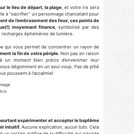
r le lieu de départ, la plage
, et votre ire sera
itte à “sacrifier” un personnage chancelant pour
 vient de l’embrasement des feux, ces points de
que(!) moyennant finance
, symbolisé par des
e recharges éphémères de lumière.
mpe qui vous permet de concentrer un rayon de
ment la fin de votre périple
. Non pas en raison
e à un moment bien précis d’envenimer leur
, vous dégomment en un seul coup. Pas de pitié
us poussent à l’accalmie!
bre.
pourtant expérimenter et accepter le baptême
 intuitif.
Aucune explication, aucun tuto. Cela
un certain artifice de la difficulté qui n'existe