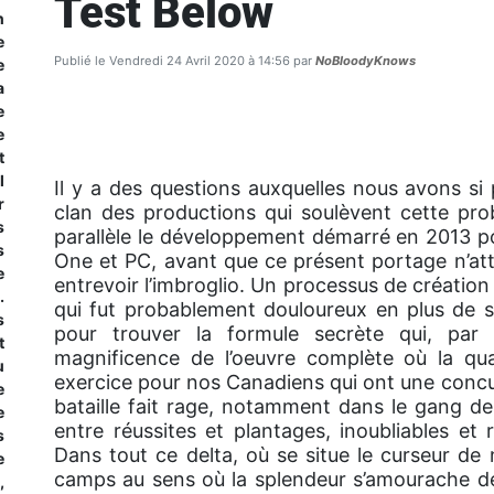
Test Below
n
e
Publié le Vendredi 24 Avril 2020 à 14:56 par
NoBloodyKnows
e
a
e
e
t
l
Il y a des questions auxquelles nous avons si
r
clan des productions qui soulèvent cette prob
s
parallèle le développement démarré en 2013 po
s
One et PC, avant que ce présent portage n’att
e
entrevoir l’imbroglio. Un processus de créatio
.
qui fut probablement douloureux en plus de s
s
pour trouver la formule secrète qui, par un
t
magnificence de l’oeuvre complète où la qua
u
exercice pour nos Canadiens qui ont une concu
e
bataille fait rage, notamment dans le gang des
e
entre réussites et plantages, inoubliables et
s
Dans tout ce delta, où se situe le curseur de
e
camps au sens où la splendeur s’amourache de
,