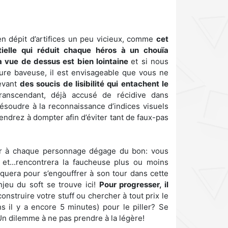
en dépit d’artifices un peu vicieux, comme
cet
elle qui réduit chaque héros à un chouïa
a vue de dessus est bien lointaine
et si nous
ure baveuse, il est envisageable que vous ne
evant
des soucis de lisibilité qui entachent le
transcendant, déjà accusé de récidive dans
résoudre à la reconnaissance d’indices visuels
ndrez à dompter afin d’éviter tant de faux-pas
her à chaque personnage dégage du bon: vous
 et...rencontrera la faucheuse plus ou moins
quera pour s’engouffrer à son tour dans cette
njeu du soft se trouve ici!
Pour progresser, il
onstruire votre stuff ou chercher à tout prix le
s il y a encore 5 minutes) pour le piller? Se
? Un dilemme à ne pas prendre à la légère!