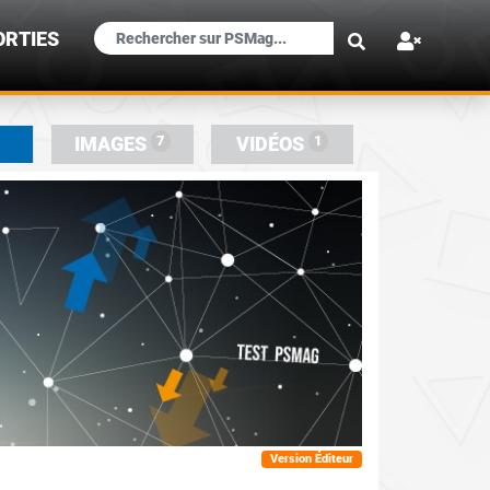
×
ORTIES
7
1
IMAGES
VIDÉOS
Version Éditeur