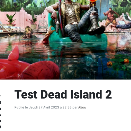
Test Dead Island 2
r
t
Publié le Jeudi 27 Avril 2023 à 22:33 par
Pilou
a
s
u
t