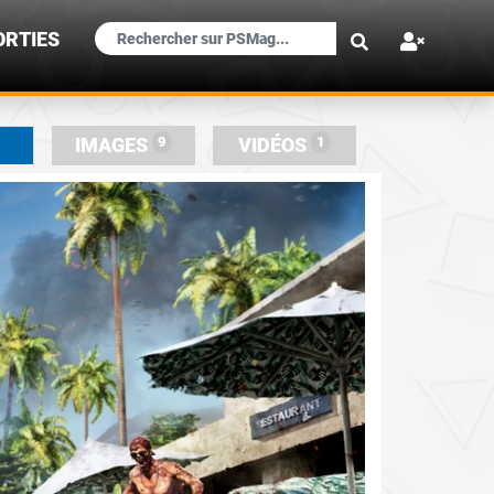
×
ORTIES
9
1
IMAGES
VIDÉOS