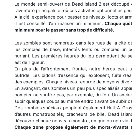
Le monde semi-ouvert de Dead Island 2 est découpé e
l’aventure principale et où ces activités optionnelles peu
A la clé, expérience pour passer de niveaux, loots et ar
Il est conseillé d’en réaliser un minimum.
Chaque quête
minimum pour le passer sans trop de difficulté.
Les zombies sont nombreux dans les rues de la cité de
les zombies de base, infectés lents ou zombies un p
hurlant. Les premières heures du jeu permettent de se
est de rigueur.
En plus de l’affrontement frontal, notre héros peut ut
putride. Les bidons d’essence qui explosent, fuite d’e
des exemples. Chaque niveau regorge de moyens divers e
En avançant, des zombies un peu plus spécialisés appa
pompier ne souffre pas, par exemple, du feu. Un ancien
subir quelques coups au même endroit avant de subir d
Des zombies spéciaux peuplent également Hell-A. Gros
d’autres monstruosités, cracheurs de bile, Dead Isl
découvrir chaque nouveau monstre, unique ou non via 
Chaque zone propose également de morts-vivants a