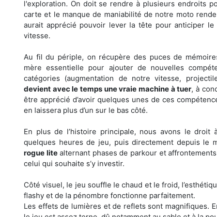
l'exploration. On doit se rendre à plusieurs endroits 
carte et le manque de maniabilité de notre moto renden
aurait apprécié pouvoir lever la tête pour anticiper l
vitesse.
Au fil du périple, on récupère des puces de mémoires
mère essentielle pour ajouter de nouvelles compéte
catégories (augmentation de notre vitesse, project
devient avec le temps une vraie machine à tuer
, à con
être apprécié d’avoir quelques unes de ces compétences 
en laissera plus d’un sur le bas côté.
En plus de l’histoire principale, nous avons le droi
quelques heures de jeu, puis directement depuis le 
rogue lite
alternant phases de parkour et affrontements,
celui qui souhaite s’y investir.
Côté visuel, le jeu souffle le chaud et le froid, l’esthé
flashy et de la pénombre fonctionne parfaitement.
Les effets de lumières et de reflets sont magnifiques.
le jeu est assez terne, dû notamment au sable et à la po