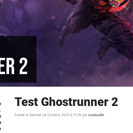
Test Ghostrunner 2
e
.
Publié le Samedi 28 Octobre 2023 à 17:35 par
LoulouAlx
e
a
n