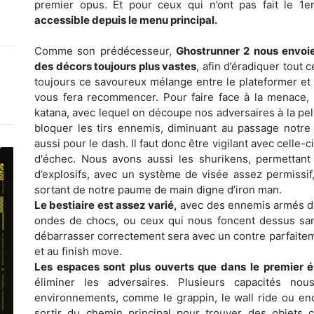
premier opus. Et pour ceux qui n’ont pas fait le 1
accessible depuis le menu principal.
Comme son prédécesseur,
Ghostrunner 2 nous envoie
des décors toujours plus vastes
, afin d’éradiquer tout
toujours ce savoureux mélange entre le plateformer et 
vous fera recommencer. Pour faire face à la menace,
katana, avec lequel on découpe nos adversaires à la pe
bloquer les tirs ennemis, diminuant au passage notre
aussi pour le dash. Il faut donc être vigilant avec cell
d'échec. Nous avons aussi les shurikens, permettant 
d’explosifs, avec un système de visée assez permissif,
sortant de notre paume de main digne d’iron man.
Le bestiaire est assez varié,
avec des ennemis armés de p
ondes de chocs, ou ceux qui nous foncent dessus san
débarrasser correctement sera avec un contre parfaitem
et au finish move.
Les espaces sont plus ouverts que dans le premier 
éliminer les adversaires. Plusieurs capacités n
environnements, comme le grappin, le wall ride ou encor
sortir du chemin principal pour trouver des objets