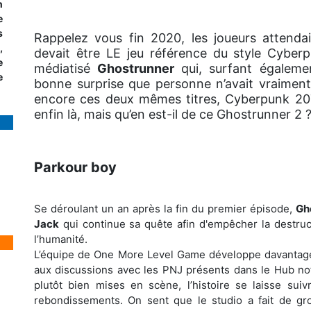
n
e
s
Rappelez vous fin 2020, les joueurs attend
,
devait être LE jeu référence du style Cyberp
e
médiatisé
Ghostrunner
qui, surfant égaleme
e
bonne surprise que personne n’avait vraiment
encore ces deux mêmes titres, Cyberpunk 2077
enfin là, mais qu’en est-il de ce Ghostrunner 2 
Parkour boy
Se déroulant un an après la fin du premier épisode,
Gh
Jack
qui continue sa quête afin d'empêcher la destruc
l’humanité.
L’équipe de One More Level Game développe davantage l
aux discussions avec les PNJ présents dans le Hub no
plutôt bien mises en scène, l’histoire se laisse su
rebondissements. On sent que le studio a fait de gro