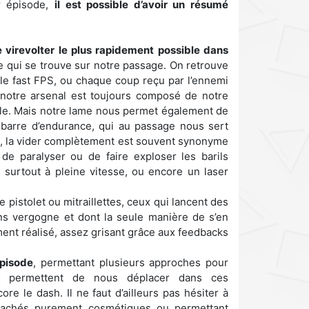
er épisode,
il est possible d’avoir un résumé
 virevolter le plus rapidement possible dans
 ce qui se trouve sur notre passage. On retrouve
le fast FPS, ou chaque coup reçu par l’ennemi
 notre arsenal est toujours composé de notre
lle. Mais notre lame nous permet également de
 barre d’endurance, qui au passage nous sert
e-ci, la vider complètement est souvent synonyme
de paralyser ou de faire exploser les barils
 surtout à pleine vitesse, ou encore un laser
istolet ou mitraillettes, ceux qui lancent des
s vergogne et dont la seule manière de s’en
ent réalisé, assez grisant grâce aux feedbacks
épisode
, permettant plusieurs approches pour
ous permettent de nous déplacer dans ces
e le dash. Il ne faut d’ailleurs pas hésiter à
 cachés purement cosmétiques ou permettant