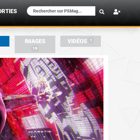
×
ORTIES
1
IMAGES
VIDÉOS
19