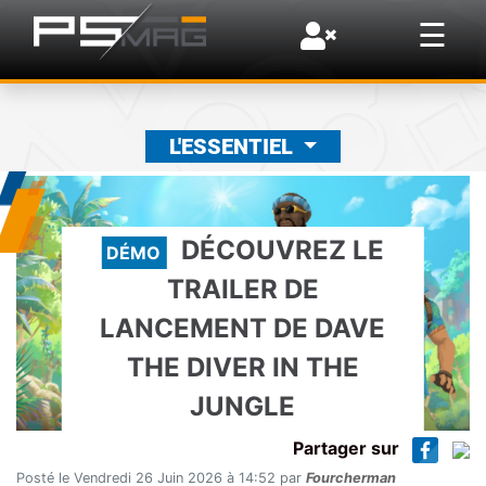
×
☰
L'ESSENTIEL
DÉCOUVREZ LE
DÉMO
TRAILER DE
LANCEMENT DE DAVE
THE DIVER IN THE
JUNGLE
Partager sur
Posté le Vendredi 26 Juin 2026 à 14:52 par
Fourcherman