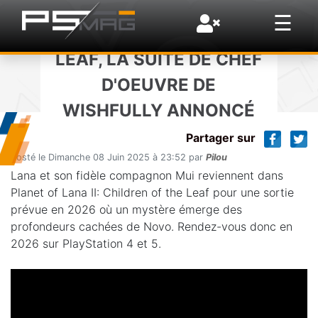
PLANET OF LANA
NEWS
×
☰
II: CHILDREN OF THE
LEAF, LA SUITE DE CHEF
D'OEUVRE DE
L'ESSENTIEL
WISHFULLY ANNONCÉ
Partager sur
Posté le Dimanche 08 Juin 2025 à 23:52 par
Pilou
Lana et son fidèle compagnon Mui reviennent dans
Planet of Lana II: Children of the Leaf pour une sortie
prévue en 2026 où un mystère émerge des
profondeurs cachées de Novo. Rendez-vous donc en
2026 sur PlayStation 4 et 5.