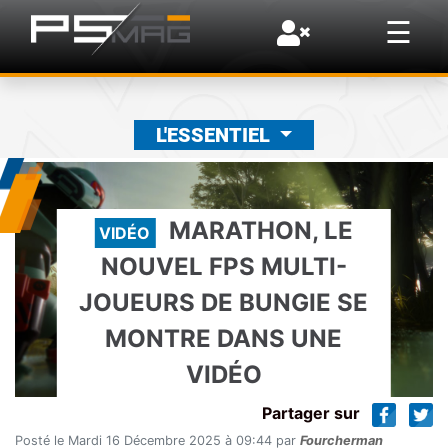
×
☰
L'ESSENTIEL
MARATHON, LE
VIDÉO
NOUVEL FPS MULTI-
JOUEURS DE BUNGIE SE
MONTRE DANS UNE
VIDÉO
Partager sur
Posté le Mardi 16 Décembre 2025 à 09:44 par
Fourcherman