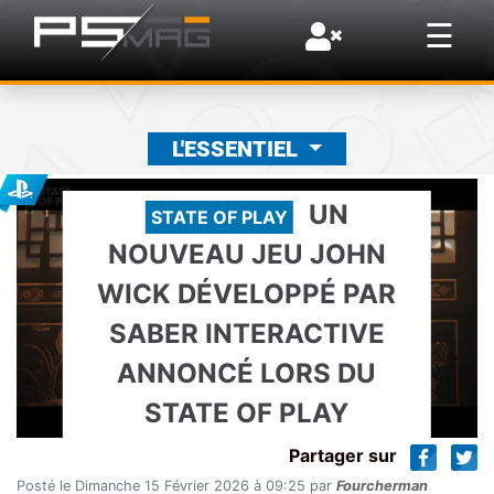
×
☰
L'ESSENTIEL
UN
STATE OF PLAY
NOUVEAU JEU JOHN
WICK DÉVELOPPÉ PAR
SABER INTERACTIVE
ANNONCÉ LORS DU
STATE OF PLAY
Partager sur
Posté le Dimanche 15 Février 2026 à 09:25 par
Fourcherman