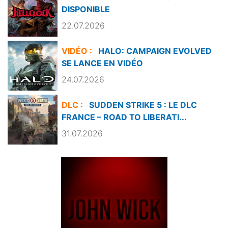
DISPONIBLE
22.07.2026
VIDÉO :
HALO: CAMPAIGN EVOLVED
SE LANCE EN VIDÉO
24.07.2026
DLC :
SUDDEN STRIKE 5 : LE DLC
FRANCE – ROAD TO LIBERATI...
31.07.2026