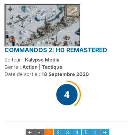
COMMANDOS 2: HD REMASTERED
Editeur :
Kalypso Media
Genre :
Action | Tactique
Date de sortie :
18 Septembre 2020
←
«
1
2
3
4
5
»
→