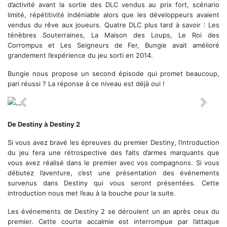
d’activité avant la sortie des DLC vendus au prix fort, scénario
limité, répétitivité indéniable alors que les développeurs avaient
vendus du rêve aux joueurs. Quatre DLC plus tard à savoir : Les
ténèbres Souterraines, La Maison des Loups, Le Roi des
Corrompus et Les Seigneurs de Fer, Bungie avait amélioré
grandement l’expérience du jeu sorti en 2014.
Bungie nous propose un second épisode qui promet beaucoup,
pari réussi ? La réponse à ce niveau est déjà oui !
Previous
Next
Le choix des classes et la personnalisation du Gardien
De Destiny à Destiny 2
Si vous avez bravé les épreuves du premier Destiny, l’introduction
du jeu fera une rétrospective des faits d’armes marquants que
vous avez réalisé dans le premier avec vos compagnons. Si vous
débutez l’aventure, c’est une présentation des événements
survenus dans Destiny qui vous seront présentées. Cette
introduction nous met l’eau à la bouche pour la suite.
Les événements de Destiny 2 se déroulent un an après ceux du
premier. Cette courte accalmie est interrompue par l’attaque