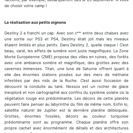
de choisir votre camp !
La réalisation aux petits oignons
Destiny 2 a franchi un cap. Avec son c** entre deux chaises avec
une sortie sur PS3 et PS4, Destiny était joli mais les niveaux
étaient limités et plus petits. Dans Destiny 2, quelle claque ! C’est
beau, varié, les effets de lumière sont juste magnifiques. La Zone
Morte Européenne (ZME) propose des villes en ruines, des forêts
avec une ambiance sombre et magnifique, des grottes avec des
cavernes immenses. Titan, une lune de Saturne offrent quant à
elle des énormes stations posées sur des mers de méthane
infestées par des nids de la Ruche. C’est aussi l’occasion de
découvrir la conduite au tank. Nessos est un rocher de glace
inexploré et non cartographié aux confins du système solaire où la
végétation rouge est prédominante. Les décors de cette planète
peuvent faire penser au labyrinthe du film de même nom. Enfin Io,
satellite naturel de Jupiter est la dernière planète débloquée.
Grottes, énormes fossiles, décors au couleur turquoise
prédominante sont au programme. Chaque planète offre son
propre cachet avec énormément de détails et des architectures