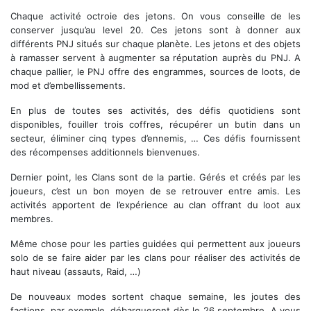
Devrim Kay, le PNJ de la ZME
Chaque activité octroie des jetons. On vous conseille de les
conserver jusqu’au level 20. Ces jetons sont à donner aux
différents PNJ situés sur chaque planète. Les jetons et des objets
à ramasser servent à augmenter sa réputation auprès du PNJ. A
chaque pallier, le PNJ offre des engrammes, sources de loots, de
mod et d’embellissements.
En plus de toutes ses activités, des défis quotidiens sont
disponibles, fouiller trois coffres, récupérer un butin dans un
secteur, éliminer cinq types d’ennemis, … Ces défis fournissent
des récompenses additionnels bienvenues.
Dernier point, les Clans sont de la partie. Gérés et créés par les
joueurs, c’est un bon moyen de se retrouver entre amis. Les
activités apportent de l’expérience au clan offrant du loot aux
membres.
Même chose pour les parties guidées qui permettent aux joueurs
solo de se faire aider par les clans pour réaliser des activités de
haut niveau (assauts, Raid, …)
De nouveaux modes sortent chaque semaine, les joutes des
factions, par exemple, débarqueront dès le 26 septembre. A vous