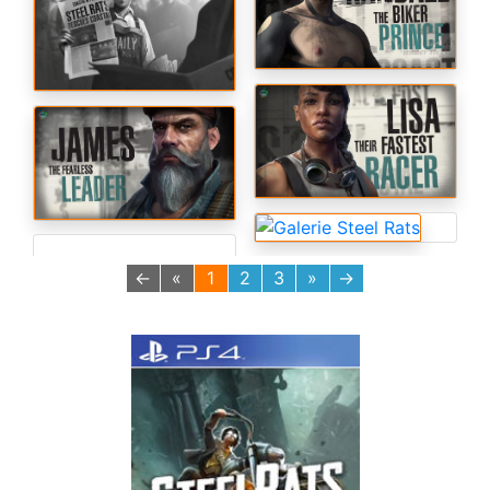
←
«
1
2
3
»
→