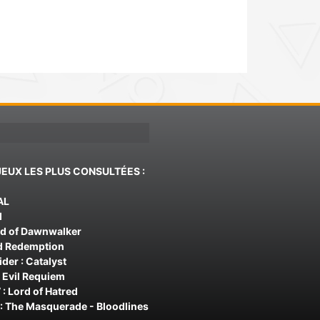
JEUX LES PLUS CONSULTÉES :
AL
d
od of Dawnwalker
d Redemption
der : Catalyst
 Evil Requiem
 : Lord of Hatred
: The Masquerade - Bloodlines