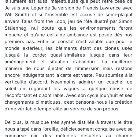
la lumière est aussi majestueuse que peut l’être celle de
Je suis une Légende (la version de Francis Lawrence avec
Will Smith) et si l’ensemble est accusé de semi-plagiat
envers Tales from the Loop, jeu de rôle illustré par Simon
Stålenhag, nul doute que les environnements feront
mouche et qu’une certaine ambiance est posée dès nos
premiers pas. Enfin ce constat n’est valable que pour le
monde extérieur, les bâtiments étant des clones usés
jusqu’à la corde: quasi-similaires jusque dans leur
aménagement et situation d’abandon.. La meilleure
manière de nous éjecter de l’immersion mais restons
encore indulgents tant la carte est vaste. Peu soumise à la
verticalité d’accord. Néanmoins admirer un coucher de
soleil en regardant les vagues a quelque chose de
réconfortant et d’admirable. Avec son cycle jour/nuit et ses
changements climatiques, c’est pensons-nous la création
d’une véritable temporalité au service de son propos.
De plus, la musique très synthé distillée à travers le titre
nous a tapé dans l’oreille, délicieusement conquise avec sa
comparse par des mélodies désuètes au charme