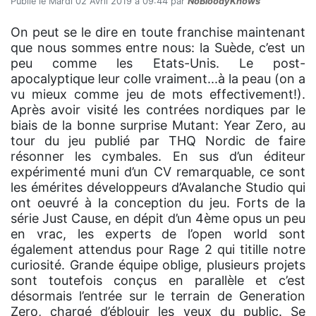
Publié le Mardi 02 Avril 2019 à 09:44 par
NoBloodyKnows
On peut se le dire en toute franchise maintenant
que nous sommes entre nous: la Suède, c’est un
peu comme les Etats-Unis. Le post-
apocalyptique leur colle vraiment...à la peau (on a
vu mieux comme jeu de mots effectivement!).
Après avoir visité les contrées nordiques par le
biais de la bonne surprise Mutant: Year Zero, au
tour du jeu publié par THQ Nordic de faire
résonner les cymbales. En sus d’un éditeur
expérimenté muni d’un CV remarquable, ce sont
les émérites développeurs d’Avalanche Studio qui
ont oeuvré à la conception du jeu. Forts de la
série Just Cause, en dépit d’un 4ème opus un peu
en vrac, les experts de l’open world sont
également attendus pour Rage 2 qui titille notre
curiosité. Grande équipe oblige, plusieurs projets
sont toutefois conçus en parallèle et c’est
désormais l’entrée sur le terrain de Generation
Zero, chargé d’éblouir les yeux du public. Se