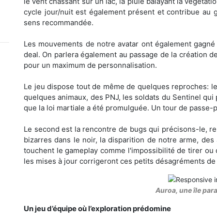
le vent chassant sur un lac, la pluie balayant la végétatio
cycle jour/nuit est également présent et contribue au 
sens recommandée.
Les mouvements de notre avatar ont également gagné en
deal. On parlera également au passage de la création d
pour un maximum de personnalisation.
Le jeu dispose tout de même de quelques reproches: le
quelques animaux, des PNJ, les soldats du Sentinel qui patr
que la loi martiale a été promulguée. Un tour de passe-
Le second est la rencontre de bugs qui précisons-le, r
bizarres dans le noir, la disparition de notre arme, des 
touchent le gameplay comme l'impossibilité de tirer ou
les mises à jour corrigeront ces petits désagréments de
Auroa, une île par
Un jeu d’équipe où l’exploration prédomine