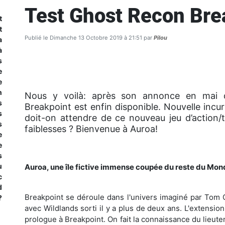
Test Ghost Recon Bre
t
t
Publié le Dimanche 13 Octobre 2019 à 21:51 par
Pilou
a
à
s
e
e
n
Nous y voilà: après son annonce en mai 
s
Breakpoint est enfin disponible. Nouvelle incu
s
doit-on attendre de ce nouveau jeu d’action/t
s
faiblesses ? Bienvenue à Auroa!
e
e
s
u
Auroa, une île fictive immense coupée du reste du Mon
c
d
Breakpoint se déroule dans l'univers imaginé par Tom 
?
avec Wildlands sorti il y a plus de deux ans. L'extension
prologue à Breakpoint. On fait la connaissance du lieut