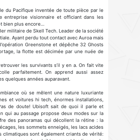
île du Pacifique inventée de toute pièce par le
 entreprise visionnaire et officiant dans les
et bien plus encore…
ler militaire de Skell Tech. Leader de la société
artiale. Ayant perdu tout contact avec Auroa mais
 l’opération Greenstone et dépêche 32 Ghosts
ortage, la flotte est décimée par une nuée de
trouver les survivants s’il y en a. On fait vite
colle parfaitement. On apprend aussi assez
es quelques années auparavant.
e ambiance où se mêlent une nature luxuriante
s et voitures hi tech, énormes installations,
Pas de doute! Ubisoft sait de quoi il parle et
tion qui au passage propose deux modes sur la
fre des panoramas qui décollent la rétine : la
arécages, les sommets enneigés, les lacs acides
s climatiques sont également criants de vérité: