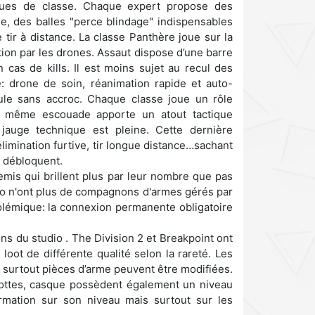
iques de classe. Chaque expert propose des
le, des balles "perce blindage" indispensables
e tir à distance. La classe Panthère joue sur la
tion par les drones. Assaut dispose d’une barre
cas de kills. Il est moins sujet au recul des
: drone de soin, réanimation rapide et auto-
ule sans accroc. Chaque classe joue un rôle
e même escouade apporte un atout tactique
 jauge technique est pleine. Cette dernière
élimination furtive, tir longue distance…sachant
e débloquent.
emis qui brillent plus par leur nombre que pas
 solo n'ont plus de compagnons d'armes gérés par
polémique: la connexion permanente obligatoire
s du studio . The Division 2 et Breakpoint ont
t de différente qualité selon la rareté. Les
t surtout pièces d’arme peuvent être modifiées.
 bottes, casque possèdent également un niveau
rmation sur son niveau mais surtout sur les