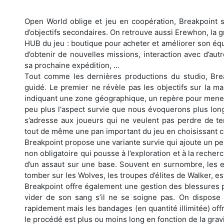
Open World oblige et jeu en coopération, Breakpoint 
d’objectifs secondaires. On retrouve aussi Erewhon, la g
HUB du jeu : boutique pour acheter et améliorer son éq
d’obtenir de nouvelles missions, interaction avec d’aut
sa prochaine expédition, …
Tout comme les dernières productions du studio, Bre
guidé. Le premier ne révèle pas les objectifs sur la ma
indiquant une zone géographique, un repère pour mener
peu plus l'aspect survie que nous évoquerons plus l
s’adresse aux joueurs qui ne veulent pas perdre de tem
tout de même une pan important du jeu en choisissant c
Breakpoint propose une variante survie qui ajoute un pe
non obligatoire qui pousse à l’exploration et à la reche
d’un assaut sur une base. Souvent en surnombre, les e
tomber sur les Wolves, les troupes d’élites de Walker, es
Breakpoint offre également une gestion des blessures p
vider de son sang s’il ne se soigne pas. On dispose 
rapidement mais les bandages (en quantité illimitée) offr
le procédé est plus ou moins long en fonction de la grav