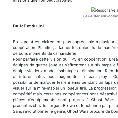
missions que l'on peut disputer.
Le lieutenant-colo
Du JcE et du JcJ
Breakpoint est clairement plus appréciable à plusieurs
coopération. Planifier, attaquer les objectifs de maniè
de bons moments de camaraderie.
Pour parfaire cette vision du TPS en coopération, Bre
équipes de quatre joueurs s’affrontent sur six maps dif
équipe via deux modes: sabotage et élimination. Rien d
et intéressantes pour augmenter le team play . Q
possibilité de marquer les ennemis pendant un laps de
visuel sur la mini-map si un joueur tire. La progressi
compétitif mais certaines compétences sont désactivée
pièces d’équipements sont propres à Ghost Wars.
présentes chez le sergent Brown et fonctionne par palie
Sans révolutionner le genre, Ghost Wars procure de bo