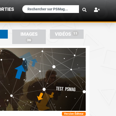
×
ORTIES
11
IMAGES
VIDÉOS
36
Version Éditeur