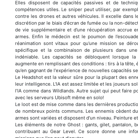
Elles disposent de capacités passives et de techn
compétences utiles. Le sniper peut utiliser, par exemp
contre les drones et autres véhicules. Il excelle dans l
discrétion par le biais d’écran de fumée ou la non-détec
de vie supplémentaire et d’une récupération accrue en 
armes. Enfin le médecin est le poumon de l’escouade
réanimation sont vitaux pour qu’une mission se déro
spécifique et la combinaison de plusieurs dans un
indéniable. Les capacités se débloquent lorsque la
augmente en remplissant des conditions : tirs à la tête, 
qu’en gagnant de l'expérience de nouvelles capacités s
Le Headshot est la valeur sûre pour la plupart des enn
leur intelligence. L'IA est assez limitée et les joueurs
l’IA comme dans Wildlands. Autre sujet qui peut faire 
avec les serveurs Ubisoft même en solo!
Le loot est de mise comme dans les dernières production
de nombreux points communs. Les ennemis cèdent du loo
armes sont variées et disposent d'un niveau. Peinture e
Les éléments de notre Ghost : gants, gilet, pantalon,
contribuant au Gear Level. Ce score donne une info