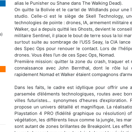
alias le Punisher ou Shane dans The Walking Dead).
On quitte la Bolivie et le cartel de Wildlands pour une 
studio. Celle-ci est le siège de Skell Technology, une
technologies de pointe : drones, IA, armement militaire 
Walker, qui a depuis quitté les Ghosts, devient le conseil
e)
militaire Sentinel, il place le bout de terre sous la loi m
surtout suite au sombrage de l'USS Seay, la CIA lance
des Spec Ops pour renouer le contact. Lors de l’hélip
drones. Vous êtes l’un de ces Spec Ops, Nomad.
Première mission: quitter la zone du crash, traquer et re
connaissance avec John Bernthal, dont le rôle lui 
rapidement Nomad et Walker étaient compagnons d’arm
Dans les faits, le cadre est idyllique pour offrir un
parsemée d’éléments technologiques, routes avec borne
villes futuristes... synonymes d’heures d’exploration. 
propose un univers détaillé et magnifique. La réalisa
Playstation 4 PRO (fidélité graphique ou résolution) of
végétation, les différents lieux comme la jungle, les m
sont autant de zones brillantes de Breakpoint. Les effet