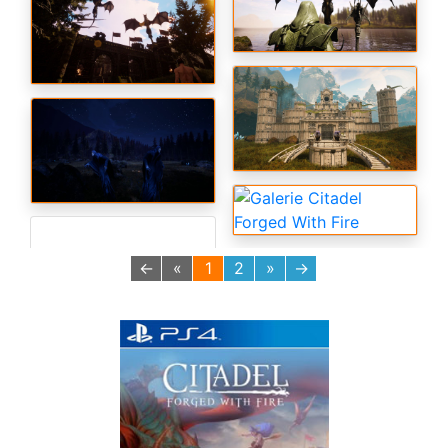
←
«
1
2
»
→