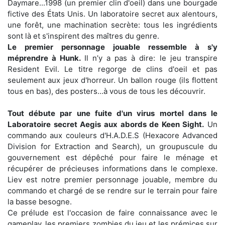
Daymare...1998 (un premier clin d'oeil) dans une bourgade
fictive des États Unis. Un laboratoire secret aux alentours,
une forêt, une machination secrète: tous les ingrédients
sont là et s'inspirent des maîtres du genre.
Le premier personnage jouable ressemble à s'y
méprendre à Hunk.
Il n’y a pas à dire: le jeu transpire
Resident Evil. Le titre regorge de clins d'oeil et pas
seulement aux jeux d'horreur. Un ballon rouge (ils flottent
tous en bas), des posters...à vous de tous les découvrir.
Tout débute par une fuite d'un virus mortel dans le
Laboratoire secret Aegis aux abords de Keen Sight.
Un
commando aux couleurs d'H.A.D.E.S (Hexacore Advanced
Division for Extraction and Search), un groupuscule du
gouvernement est dépêché pour faire le ménage et
récupérer de précieuses informations dans le complexe.
Liev est notre premier personnage jouable, membre du
commando et chargé de se rendre sur le terrain pour faire
la basse besogne.
Ce prélude est l'occasion de faire connaissance avec le
gameplay, les premiers zombies du jeu et les prémices sur