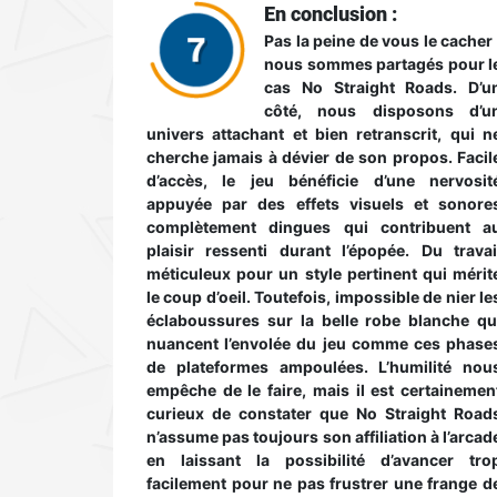
En conclusion :
Pas la peine de vous le cacher 
nous sommes partagés pour l
cas No Straight Roads. D’u
côté, nous disposons d’u
univers attachant et bien retranscrit, qui n
cherche jamais à dévier de son propos. Facil
d’accès, le jeu bénéficie d’une nervosit
appuyée par des effets visuels et sonore
complètement dingues qui contribuent a
plaisir ressenti durant l’épopée. Du travai
méticuleux pour un style pertinent qui mérit
le coup d’oeil. Toutefois, impossible de nier le
éclaboussures sur la belle robe blanche qu
nuancent l’envolée du jeu comme ces phase
de plateformes ampoulées. L’humilité nou
empêche de le faire, mais il est certainemen
curieux de constater que No Straight Road
n’assume pas toujours son affiliation à l’arcad
en laissant la possibilité d’avancer tro
facilement pour ne pas frustrer une frange d