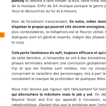
punchy
et destiné à faire tomber la NSR, cette firme obscu
de la musique. Enfin de SA musique puisque le genre jo
Vous le découvrirez au fur et à mesure.
Rien de forcément transcendant.
En outre, mêler domi
d’apaiser le propos qui pourrait vite devenir anxiogène.
plus contestataires, la métaphore est le fleuron utilisé.
dialogues sont en général inspirés, malgré des phases
le coup.
Cela porte l’ambiance du soft, toujours efficace et qui n
de cette dernière, si l’ensemble se voit à des kilomètre
phases terminales amènent une conclusion globalement 
trip et que les ficelles sont visibles, rien ne choq
concernant le caractère des personnages, mis à part le 
nonobstant le manque de profondeur de quelques têtes 
Nous n’en tenons pas rigueur tant l’amusement fut bien
qui décrochera la mâchoire mais le job y est.
On dépl
Beyond Good and Evil qui apparaît à l’occasion, 
catastrophique, d’autant plus que la symbiose avec l’uni