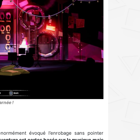
arnée !
énormément évoqué l’enrobage sans pointer
’aventure est certes basée sur la musique mais