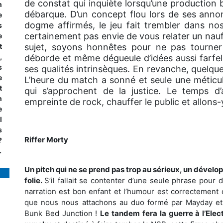
de constat qui inquiète lorsqu’une production b
n
débarque. D’un concept flou lors de ses anno
e
dogme affirmés, le jeu fait trembler dans nos
s
certainement pas envie de vous relater un naufr
e
t
sujet, soyons honnêtes pour ne pas tourner
,
déborde et même dégueule d’idées aussi farfel
s
ses qualités intrinsèques. En revanche, quelque
e
L’heure du match a sonné et seule une méticu
t
qui s’approchent de la justice. Le temps d’
n
empreinte de rock, chauffer le public et allons-
e
l
s
Riffer Morty
?
.
Un pitch qui ne se prend pas trop au sérieux, un dével
folie.
S’il fallait se contenter d’une seule phrase pour d
narration est bon enfant et l’humour est correctement d
que nous nous attachons au duo formé par Mayday et 
Bunk Bed Junction !
Le tandem fera la guerre à l’Elec