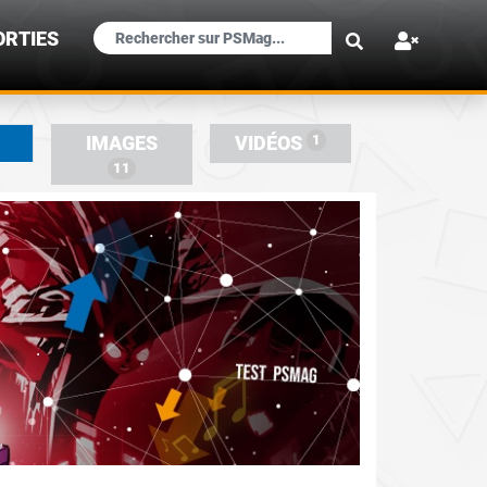
×
ORTIES
1
IMAGES
VIDÉOS
11