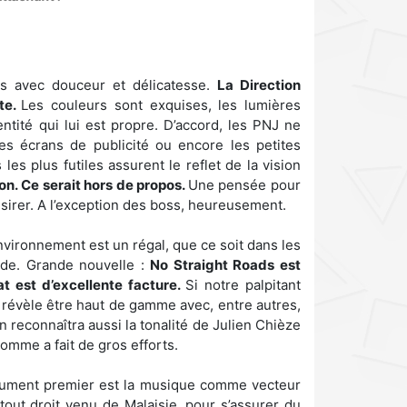
és avec douceur et délicatesse.
La Direction
te.
Les couleurs sont exquises, les lumières
tité qui lui est propre. D’accord, les PNJ ne
es écrans de publicité ou encore les petites
es plus futiles assurent le reflet de la vision
n. Ce serait hors de propos.
Une pensée pour
ésirer. A l’exception des boss, heureusement.
nvironnement est un régal, que ce soit dans les
ide. Grande nouvelle :
No Straight Roads est
at est d’excellente facture.
Si notre palpitant
e révèle être haut de gamme avec, entre autres,
 reconnaîtra aussi la tonalité de Julien Chièze
omme a fait de gros efforts.
gument premier est la musique comme vecteur
g, tout droit venu de Malaisie, pour s’assurer du