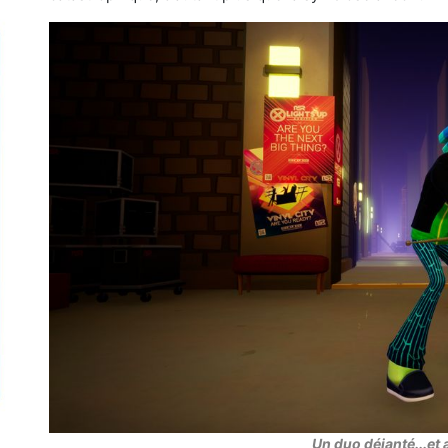
Un duo déjanté...et 