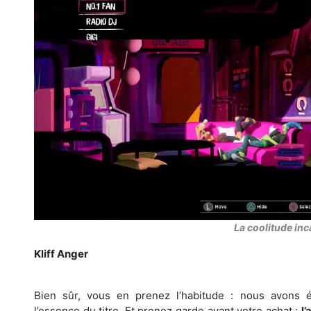
La coolitude inc
Kliff Anger
Bien sûr, vous en prenez l’habitude : nous avons 
l’essence du titre. Et prenez garde avant votre achat :
l