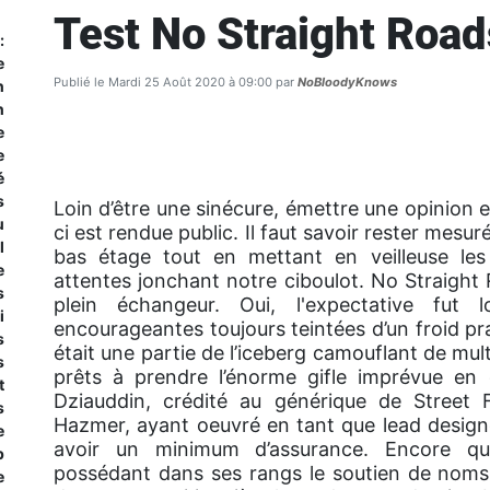
Test No Straight Road
:
e
Publié le Mardi 25 Août 2020 à 09:00 par
NoBloodyKnows
n
n
e
e
é
s
Loin d’être une sinécure, émettre une opinion e
u
ci est rendue public. Il faut savoir rester mesu
l
bas étage tout en mettant en veilleuse les
e
attentes jonchant notre ciboulot. No Straight
s
plein échangeur. Oui, l'expectative fut
i
encourageantes toujours teintées d’un froid p
s
était une partie de l’iceberg camouflant de mult
s
prêts à prendre l’énorme gifle imprévue en
t
Dziauddin, crédité au générique de Stree
s
Hazmer, ayant oeuvré en tant que lead designe
e
avoir un minimum d’assurance. Encore qu
p
possédant dans ses rangs le soutien de noms 
e