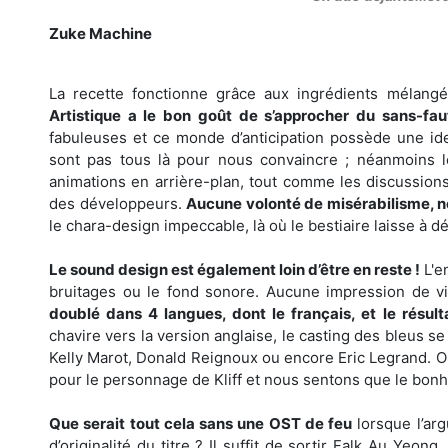
Zuke Machine
La recette fonctionne grâce aux ingrédients mélang
Artistique a le bon goût de s’approcher du sans-fau
fabuleuses et ce monde d’anticipation possède une iden
sont pas tous là pour nous convaincre ; néanmoins l
animations en arrière-plan, tout comme les discussions l
des développeurs.
Aucune volonté de misérabilisme, no
le chara-design impeccable, là où le bestiaire laisse à d
Le sound design est également loin d’être en reste !
L'e
bruitages ou le fond sonore. Aucune impression de v
doublé dans 4 langues, dont le français, et le résult
chavire vers la version anglaise, le casting des bleus s
Kelly Marot, Donald Reignoux ou encore Eric Legrand. On
pour le personnage de Kliff et nous sentons que le bonh
Que serait tout cela sans une OST de feu
lorsque l’ar
d’originalité du titre ? Il suffit de sortir Falk Au Yeon