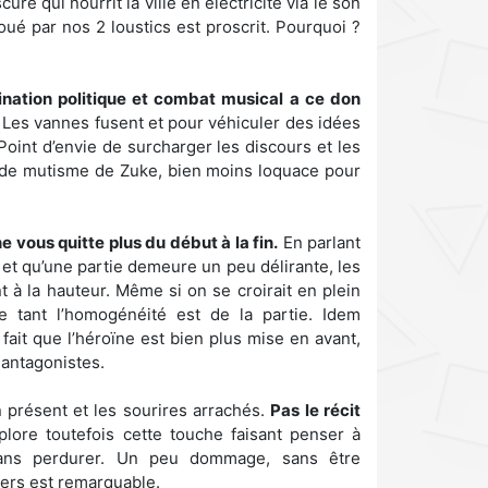
re qui nourrit la ville en électricité via le son
ué par nos 2 loustics est proscrit. Pourquoi ?
nation politique et combat musical a ce don
Les vannes fusent et pour véhiculer des idées
 Point d’envie de surcharger les discours et les
 de mutisme de Zuke, bien moins loquace pour
e vous quitte plus du début à la fin.
En parlant
s et qu’une partie demeure un peu délirante, les
à la hauteur. Même si on se croirait en plein
ue tant l’homogénéité est de la partie. Idem
fait que l’héroïne est bien plus mise en avant,
antagonistes.
 présent et les sourires arrachés.
Pas le récit
ore toutefois cette touche faisant penser à
sans perdurer. Un peu dommage, sans être
vers est remarquable.