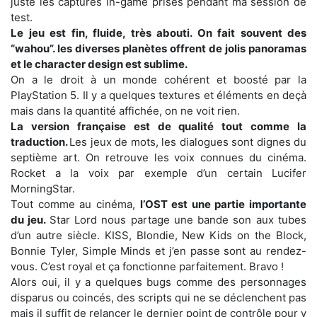
juste les captures in-game prises pendant ma session de
test.
Le jeu est fin, fluide, très abouti. On fait souvent des
“wahou”. les diverses planètes offrent de jolis panoramas
et le character design est sublime.
On a le droit à un monde cohérent et boosté par la
PlayStation 5. Il y a quelques textures et éléments en deçà
mais dans la quantité affichée, on ne voit rien.
La version française est de qualité tout comme la
traduction.
Les jeux de mots, les dialogues sont dignes du
septième art. On retrouve les voix connues du cinéma.
Rocket a la voix par exemple d’un certain Lucifer
MorningStar.
Tout comme au cinéma,
l’OST est une partie importante
du jeu.
Star Lord nous partage une bande son aux tubes
d’un autre siècle. KISS, Blondie, New Kids on the Block,
Bonnie Tyler, Simple Minds et j’en passe sont au rendez-
vous. C’est royal et ça fonctionne parfaitement. Bravo !
Alors oui, il y a quelques bugs comme des personnages
disparus ou coincés, des scripts qui ne se déclenchent pas
mais il suffit de relancer le dernier point de contrôle pour y