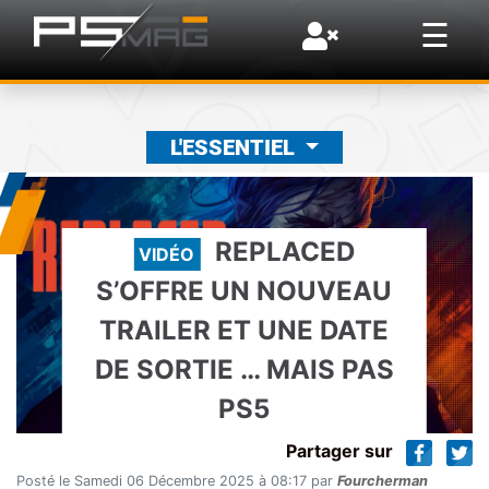
×
☰
L'ESSENTIEL
REPLACED
VIDÉO
S’OFFRE UN NOUVEAU
TRAILER ET UNE DATE
DE SORTIE … MAIS PAS
PS5
Partager sur
Posté le Samedi 06 Décembre 2025 à 08:17 par
Fourcherman