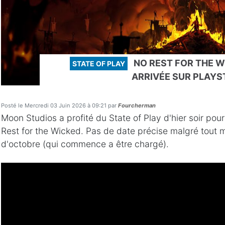
NO REST FOR THE 
STATE OF PLAY
ARRIVÉE SUR PLAYST
Posté le Mercredi 03 Juin 2026 à 09:21 par
Fourcherman
Moon Studios a profité du State of Play d'hier soir pou
Rest for the Wicked. Pas de date précise malgré tout m
d'octobre (qui commence a être chargé).