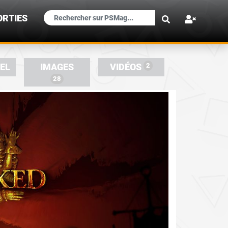
×
ORTIES
2
IEL
IMAGES
VIDÉOS
28