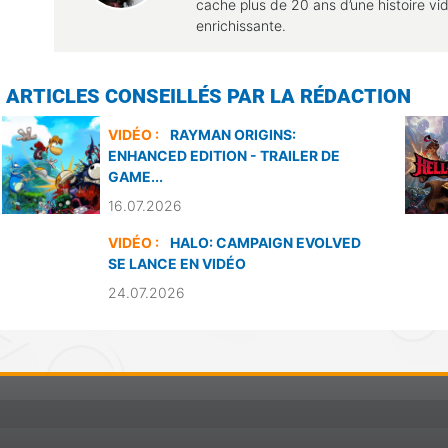
cache plus de 20 ans d’une histoire vi
enrichissante.
ARTICLES CONSEILLÉS PAR LA RÉDACTION
VIDÉO :
RAYMAN ORIGINS:
ENHANCED EDITION - TRAILER DE
GAME...
16.07.2026
VIDÉO :
HALO: CAMPAIGN EVOLVED
SE LANCE EN VIDÉO
24.07.2026