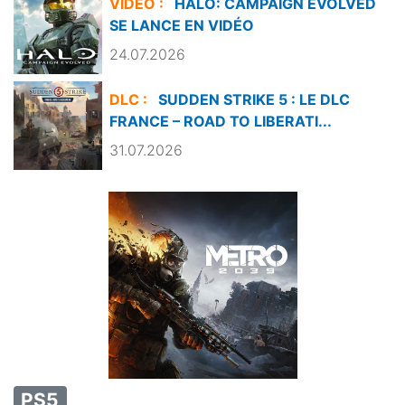
VIDÉO :
HALO: CAMPAIGN EVOLVED
SE LANCE EN VIDÉO
24.07.2026
DLC :
SUDDEN STRIKE 5 : LE DLC
FRANCE – ROAD TO LIBERATI...
31.07.2026
PS5