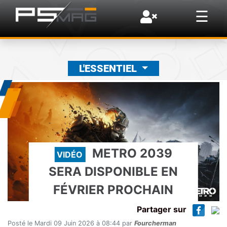
×
☰
L'ESSENTIEL
METRO 2039
VIDÉO
SERA DISPONIBLE EN
FÉVRIER PROCHAIN
Partager sur
Posté le Mardi 09 Juin 2026 à 08:44 par
Fourcherman