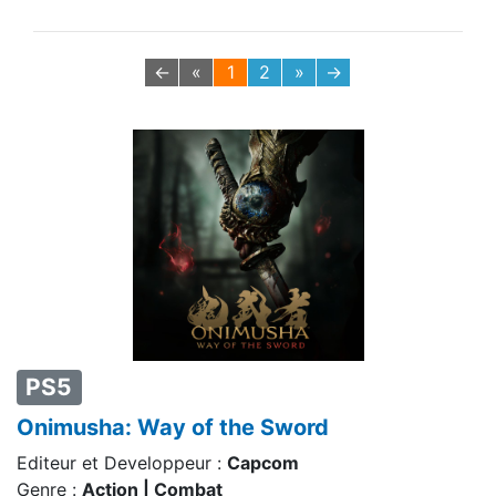
←
«
1
2
»
→
PS5
Onimusha: Way of the Sword
Editeur et Developpeur :
Capcom
Genre :
Action | Combat