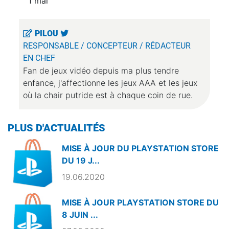
1 mai
PILOU
RESPONSABLE / CONCEPTEUR / RÉDACTEUR
EN CHEF
Fan de jeux vidéo depuis ma plus tendre
enfance, j'affectionne les jeux AAA et les jeux
où la chair putride est à chaque coin de rue.
PLUS D'ACTUALITÉS
MISE À JOUR DU PLAYSTATION STORE
DU 19 J...
19.06.2020
MISE À JOUR PLAYSTATION STORE DU
8 JUIN ...