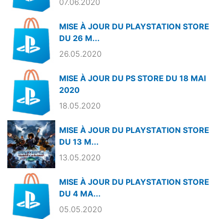
07.06.2020
MISE À JOUR DU PLAYSTATION STORE
DU 26 M...
26.05.2020
MISE À JOUR DU PS STORE DU 18 MAI
2020
18.05.2020
MISE À JOUR DU PLAYSTATION STORE
DU 13 M...
13.05.2020
MISE À JOUR DU PLAYSTATION STORE
DU 4 MA...
05.05.2020