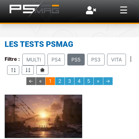
×
☰
LES TESTS PSMAG
Filtre :
|
MULTI
PS4
PS5
PS3
VITA
←
«
1
2
3
4
5
»
→