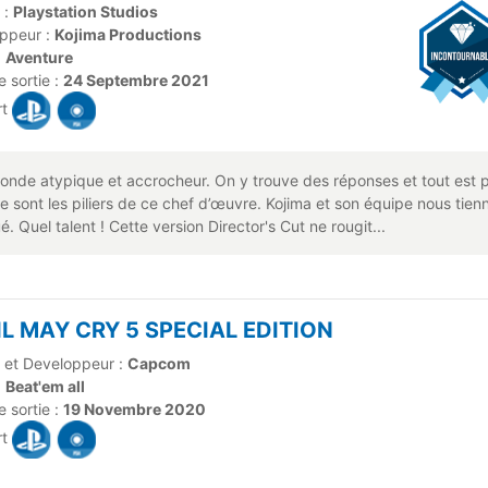
 :
Playstation Studios
ppeur :
Kojima Productions
:
Aventure
 sortie :
24 Septembre 2021
rt
 atypique et accrocheur. On y trouve des réponses et tout est par
ire sont les piliers de ce chef d’œuvre. Kojima et son équipe nous tie
. Quel talent ! Cette version Director's Cut ne rougit...
L MAY CRY 5 SPECIAL EDITION
r et Developpeur :
Capcom
:
Beat'em all
 sortie :
19 Novembre 2020
rt