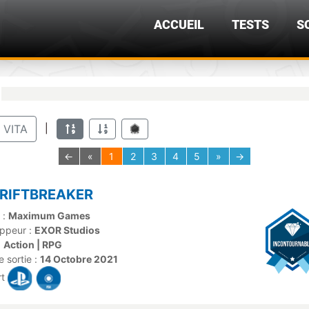
ACCUEIL
TESTS
S
|
VITA
←
«
1
2
3
4
5
»
→
 RIFTBREAKER
 :
Maximum Games
ppeur :
EXOR Studios
:
Action | RPG
 sortie :
14 Octobre 2021
rt