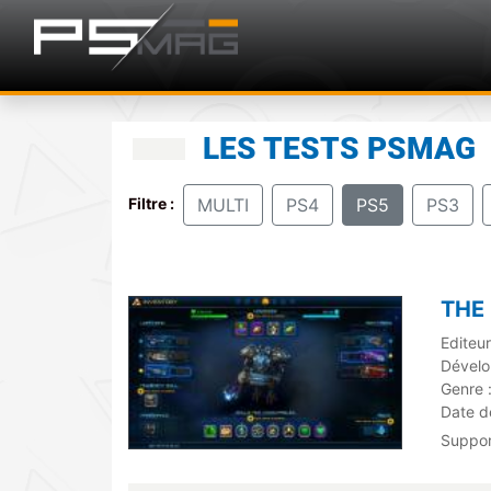
LES TESTS PSMAG
Filtre :
MULTI
PS4
PS5
PS3
THE
Editeur
Dévelo
Genre 
Date de
Suppo