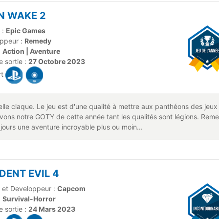
N WAKE 2
 :
Epic Games
ppeur :
Remedy
:
Action | Aventure
 sortie :
27 Octobre 2023
rt
le claque. Le jeu est d'une qualité à mettre aux panthéons des jeux cu
vons notre GOTY de cette année tant les qualités sont légions. Remed
ujours une aventure incroyable plus ou moin...
DENT EVIL 4
r et Developpeur :
Capcom
:
Survival-Horror
 sortie :
24 Mars 2023