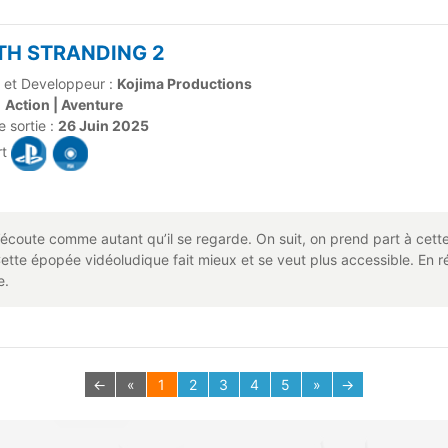
TH STRANDING 2
r et Developpeur :
Kojima Productions
:
Action | Aventure
 sortie :
26 Juin 2025
rt
s’écoute comme autant qu’il se regarde. On suit, on prend part à cett
ette épopée vidéoludique fait mieux et se veut plus accessible. En r
e.
←
«
1
2
3
4
5
»
→