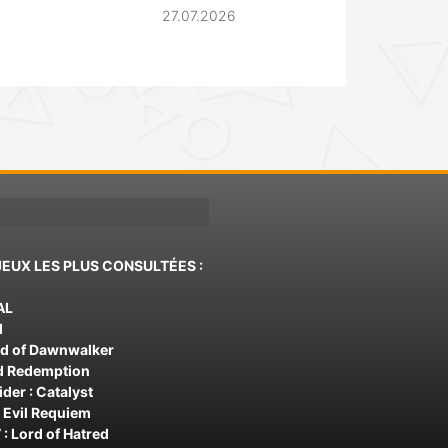
27.07.2026
JEUX LES PLUS CONSULTÉES :
AL
d
od of Dawnwalker
d Redemption
der : Catalyst
 Evil Requiem
 : Lord of Hatred