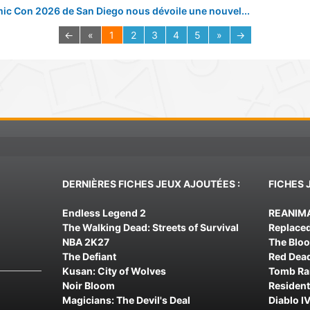
ic Con 2026 de San Diego nous dévoile une nouvel...
←
«
1
2
3
4
5
»
→
DERNIÈRES FICHES JEUX AJOUTÉES :
FICHES 
Endless Legend 2
REANIM
The Walking Dead: Streets of Survival
Replace
NBA 2K27
The Blo
The Defiant
Red Dea
Kusan: City of Wolves
Tomb Rai
Noir Bloom
Resident
Magicians: The Devil's Deal
Diablo IV