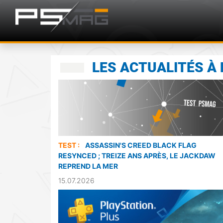
LES ACTUALITÉS À 
TEST :
ASSASSIN'S CREED BLACK FLAG
RESYNCED ; TREIZE ANS APRÈS, LE JACKDAW
REPREND LA MER
15.07.2026