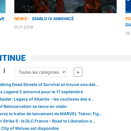
VE
NEWS :
DIABLO IV ANNONCÉ
PS
DU
01.11.2019
19
NTINUE
|
➤
lking Dead Streets of Survival se trouve une dat...
s Legend 2 annoncé pour le 17 septembre
ider: Legacy of Atlantis - les coulisses des é...
of Reincarnation se lance en vidéo
rez le trailer de lancement de MARVEL Tokon: Fig...
Strike 5 : le DLC France – Road to Liberation e...
 City of Wolves est disponible