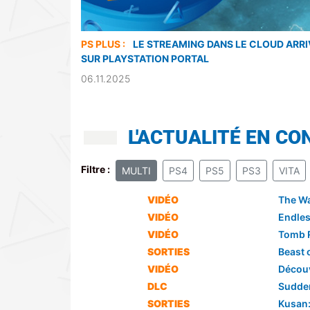
PS PLUS :
LE STREAMING DANS LE CLOUD ARRI
SUR PLAYSTATION PORTAL
06.11.2025
L'ACTUALITÉ EN CO
Filtre :
MULTI
PS4
PS5
PS3
VITA
VIDÉO
The Wa
VIDÉO
Endles
VIDÉO
Tomb Ra
SORTIES
Beast 
VIDÉO
Découv
DLC
Sudden 
SORTIES
Kusan: