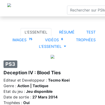
×
ACCUEIL
TESTS
SORT
☰
L'ESSENTIEL
RÉSUMÉ
TEST
75
6
IMAGES
VIDÉOS
TROPHÉES
L'ESSENTIEL
PS3
Deception IV : Blood Ties
Editeur et Developpeur :
Tecmo Koei
Genre :
Action | Tactique
Etat du jeu :
Jeu disponible
Date de sortie :
27 Mars 2014
Trophées :
Oui