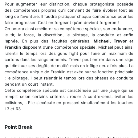
Pour augmenter leur distinction, chaque protagoniste possède
des compétences propres qu’il convient de faire évoluer tout au
long de l’aventure. Il faudra pratiquer chaque compétence pour les
faire progresser. C’est en forgeant qu’on devient forgeron !
On pourra ainsi améliorer sa compétence spéciale, son endurance,
le tir, la force, la discrétion, le pilotage, la conduite et enfin
l’apnée. En plus des facultés générales,
Michael, Trevor
et
Franklin
disposent d’une compétence spéciale. Michael peut ainsi
ralentir le temps lors des guns fight pour faire un maximum de
cartons dans les rangs ennemis. Trevor peut entrer dans une rage
qui diminue ses dégâts de moitié mais en inflige deux fois plus. La
compétence unique de Franklin est axée sur sa fonction principale
: le pilotage. Il peut ralentir le temps lors des phases de conduite
pendant un court instant.
Cette compétence spéciale est caractérisée par une jauge qui se
remplit selon certains critères : rouler à contre-sens, éviter les
collisions,… Elle s'exécute en pressant simultanément les touches
L3 et R3.
Le braquage est au coeur du jeu
Point Break