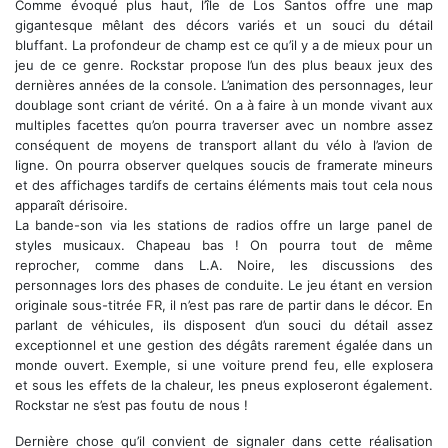
Comme évoqué plus haut, l’île de Los Santos offre une map
gigantesque mêlant des décors variés et un souci du détail
bluffant. La profondeur de champ est ce qu’il y a de mieux pour un
jeu de ce genre. Rockstar propose l’un des plus beaux jeux des
dernières années de la console. L’animation des personnages, leur
doublage sont criant de vérité. On a à faire à un monde vivant aux
multiples facettes qu’on pourra traverser avec un nombre assez
conséquent de moyens de transport allant du vélo à l’avion de
ligne. On pourra observer quelques soucis de framerate mineurs
et des affichages tardifs de certains éléments mais tout cela nous
apparaît dérisoire.
La bande-son via les stations de radios offre un large panel de
styles musicaux. Chapeau bas ! On pourra tout de même
reprocher, comme dans L.A. Noire, les discussions des
personnages lors des phases de conduite. Le jeu étant en version
originale sous-titrée FR, il n’est pas rare de partir dans le décor. En
parlant de véhicules, ils disposent d’un souci du détail assez
exceptionnel et une gestion des dégâts rarement égalée dans un
monde ouvert. Exemple, si une voiture prend feu, elle explosera
et sous les effets de la chaleur, les pneus exploseront également.
Rockstar ne s’est pas foutu de nous !
Dernière chose qu’il convient de signaler dans cette réalisation