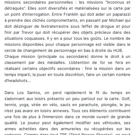
missions secondaires personnelles : les missions “Inconnus et
détraqués”. Elles sont diversifiés et matérialisées sur la carte par
un point d’interrogation. Entre Franklin qui doit aider un paparazzi
à prendre des clichés compromettants, en passant par Michael qui
doit dézinguer de l’extraterrestre sous l’effet de drogue et pour
finir par Trevor qui doit récupérer des objets précieux dans des
situations coquasses. Il y en a pour tous les goûts. Le nombre de
missions disponibles pour chaque personnage est visible dans le
cercle de changement de personnage en bas à droite du HUB.
Chaque mission (principale ou secondaire) donne le droit à un
classement par des médailles. L’obtention de l’or se fera en
réalisant certains objectifs secondaires : finir la mission dans un
temps imparti, la jouer en toute discrétion, faire un certain nombre
d’headshots...
Dans Los Santos, on perd rapidement le fil du temps en
s’adonnant aux loisirs présents un peu partout sur la carte. Golf,
tennis, yoga, virée en vélo, sauts en parachute, plongée, le jeu
n’est pas avare en loisirs annexes. Tous ces éléments contribuent
une fois de plus à l’immersion dans ce monde ouvert de grande
qualité. Le joueur peut également modifier ses véhicules, ses
armes achetées dans des armureries ou récupérées sur les
cadavres. Comme dans tout TPS (Third Person Shooter), on peut