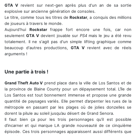
GTA V
revient sur next-gen après plus d'un an de sa sortie
explosive sur ancienne génération de consoles.
Le titre, comme tous les titres de
Rockstar
, a conquis des millions
de joueurs à travers le monde.
Aujourd'hui
Rockstar
frappe fort encore une fois, car non
seulement
GTA V
devient jouable sur
PS4
mais le jeu a été revu
totalement. Il ne s'agit pas d'un simple lifting graphique comme
beaucoup d'autres productions,
GTA V
revient avec de réels
arguments !
Nos trois personnages
Une partie à trois !
Grand Theft Auto V
prend place dans la ville de Los Santos et de
la province de Blaine County pour un dépaysement total. L’île de
Los Santos est tout bonnement immense et propose une grande
quantité de paysages variés. Elle permet d’arpenter les rues de la
métropole en passant par les plages où de jolies donzelles se
dorent la pilule au soleil jusqu’au désert de Grand Senora.
Il faut bien ça pour les trois personnages qu’il est possible
d’incarner et qui marque LA grande nouveauté de ce cinquième
épisode. Ces trois personnages apparaissent aussi différents que