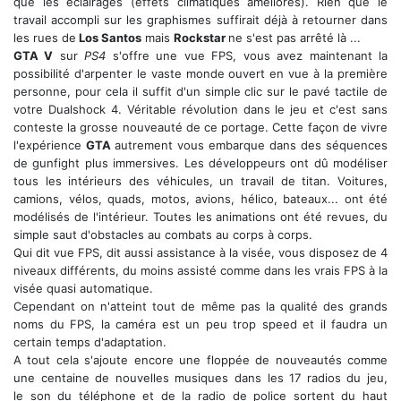
que les éclairages (effets climatiques améliorés). Rien que le
travail accompli sur les graphismes suffirait déjà à retourner dans
les rues de
Los Santos
mais
Rockstar
ne s'est pas arrêté là ...
GTA V
sur
PS4
s'offre une vue FPS, vous avez maintenant la
possibilité d'arpenter le vaste monde ouvert en vue à la première
personne, pour cela il suffit d'un simple clic sur le pavé tactile de
votre Dualshock 4. Véritable révolution dans le jeu et c'est sans
conteste la grosse nouveauté de ce portage. Cette façon de vivre
l'expérience
GTA
autrement vous embarque dans des séquences
de gunfight plus immersives. Les développeurs ont dû modéliser
tous les intérieurs des véhicules, un travail de titan. Voitures,
camions, vélos, quads, motos, avions, hélico, bateaux... ont été
modélisés de l'intérieur. Toutes les animations ont été revues, du
simple saut d'obstacles au combats au corps à corps.
Qui dit vue FPS, dit aussi assistance à la visée, vous disposez de 4
niveaux différents, du moins assisté comme dans les vrais FPS à la
visée quasi automatique.
Cependant on n'atteint tout de même pas la qualité des grands
noms du FPS, la caméra est un peu trop speed et il faudra un
certain temps d'adaptation.
A tout cela s'ajoute encore une floppée de nouveautés comme
une centaine de nouvelles musiques dans les 17 radios du jeu,
le son du téléphone et de la radio de police sortent du haut