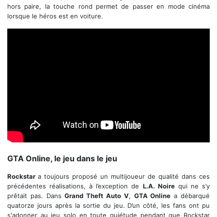
hors paire, la touche rond permet de passer en mode cinéma
lorsque le héros est en voiture.
Trailer officiel
GTA Online, le jeu dans le jeu
Rockstar
a toujours proposé un multijoueur de qualité dans ces
précédentes réalisations, à l’exception de
L.A. Noire
qui ne s’y
prêtait pas. Dans
Grand Theft Auto V
,
GTA Online
a débarqué
quatorze jours après la sortie du jeu. D’un côté, les fans ont pu
s'adonner au jeu solo en toute quiétude pendant que Rockstar