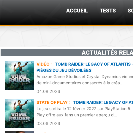
ACCUEIL
TESTS
S
ACTUALITÉS RELA
VIDÉO :
TOMB RAIDER: LEGACY OF ATLANTIS 
PIÈGES DU JEU DÉVOILÉES
Amazon Game Studios et Crystal Dynamics viennen
de mini-documentaires consacrés à la créa...
04.08.2026
STATE OF PLAY :
TOMB RAIDER: LEGACY OF A
Le jeu sortira le 12 février 2027 sur PlayStation 
Play offre aux fans un premier aperçu d...
03.06.2026