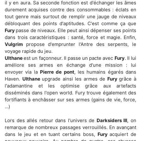
il y en aura. Sa seconde fonction est d'échanger les âmes
durement acquises contre des consommables : éclats en
tout genre mais surtout de remplir une jauge de niveaux
débloquant des points d'aptitudes. C'est comme ça que
Fury
passe de niveaux. Elle peut ainsi dépenser ses points
dans trois caractéristiques : santé, force et magie. Enfin,
Vulgrim
propose d'emprunter l'Antre des serpents, le
voyage rapide du jeu.
Ulthane
est un façonneur. Il passe un pacte avec
Fury
. Il lui
améliore ses armes en échange d'une mission : lui
envoyer via la
Pierre de pont
, les humains égarés dans
Haven.
Ulthane
upgrade ainsi les armes de
Fury
grâce à
l'adamantine et les optimise grâce aux artefacts
disséminés dans l'open world. Fury trouve également des
fortifiants à enchâsser sur ses armes (gains de vie, force,
…)
Lors des allés retour dans l'univers de
Darksiders III
, on
remarque de nombreux passages verrouillés. En avançant
dans le jeu et en tuant certains boss,
Fury
acquiert de