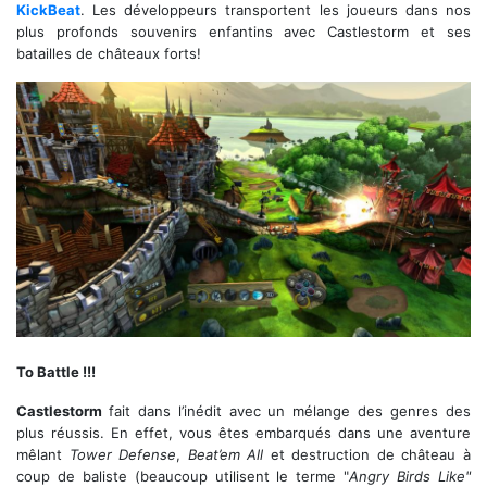
KickBeat
. Les développeurs transportent les joueurs dans nos
plus profonds souvenirs enfantins avec Castlestorm et ses
batailles de châteaux forts!
Cet aspect de profondeur de la version VR est splendide
To Battle !!!
Castlestorm
fait dans l’inédit avec un mélange des genres des
plus réussis. En effet, vous êtes embarqués dans une aventure
mêlant
Tower Defense
,
Beat’em All
et destruction de château à
coup de baliste (beaucoup utilisent le terme "
Angry Birds Like"