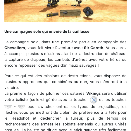
Le jeu reste très coloré au PS VR
Une campagne solo qui envoie de la caillasse !
La campagne solo, dans une première partie en compagnie des
Chevaliers
, vous fait vivre l’aventure avec
Sir Gareth
. Vous aurez
à accomplir plusieurs missions allant de la destruction de château,
la capture de drapeau, les combats d'arènes avec votre héros ou
encore repousser des vagues d’animaux sauvages !
Pour ce qui est des missions de destructions, vous disposez de
plusieurs approches qui, combinées ou non, vous mèneront à la
victoire.
La première façon de pilonner ces satanés
Vikings
sera d'utiliser
votre baliste (celle-ci gérée avec la touche
et les touches
-
pour switcher entres les types de projectiles), les
flèches vous permettront de cibler (de préférence à la tête pour
le Headshot et déclencher la fureur, plus de temps de
rechargement des armes) les soldats ennemis ou autres unités
hostiles. La baliste se dirige avec le stick gauche très facilement