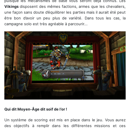
puisque les mécanismes de base vous seront déjà connus. Les
Vikings
disposent des mêmes factions, armes que les chevaliers,
une façon sans doute d’équilibrer les parties mais il aurait été peut
être bon d’avoir un peu plus de variété. Dans tous les cas, la
campagne solo est très agréable à parcourir...
La salle de cinéma virtuelle pour les menus et cut-scenes
Qui dit Moyen-Âge dit soif de l’or !
Un système de scoring est mis en place dans le jeu. Vous aurez
des objectifs à remplir dans les différentes missions et ces