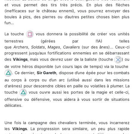
et vous permet des tirs très précis. En plus des flèches
(inefficaces sur le château ennemi), vous pourrez envoyer des
boules à pics, des pierres ou d’autres petites choses bien plus
fun…
La touche
vous donnera la possibilité de créer vos unités
terrestres (gérées par l’IA) telles
que
Archers
,
Soldats
,
Mages
,
Cavaliers
(sur des ânes)... Ceux-ci
progressent jusqu’aux fortifications ennemies en se débarrassant
des
Vikings
, mais vous devrez user de la baliste (touche
) ou
de votre héros disponible (un cours laps de temps) via la touche
. Ce dernier,
Sir Gareth
, dispose d’une épée pour les combats
au corps à corps ou d’un arc (utilisé aussi dans les missions
d'arènes) pour descendre cibles en paille ou volatiles à plumer. La
touche
vous ouvre aussi les portes de la magie et celle-ci,
offensive ou défensive, vous aidera à vous sortir de situations
délicates.
Une fois la campagne des chevaliers terminée, vous incarnerez
les
Vikings
. La progression sera similaire, un peu plus rapide