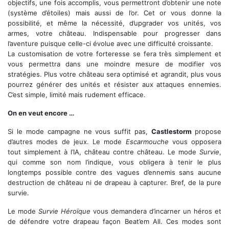
objectifs, une fois accomplis, vous permettront d’obtenir une note
(système d’étoiles) mais aussi de l’or. Cet or vous donne la
possibilité, et même la nécessité, d’upgrader vos unités, vos
armes, votre château. Indispensable pour progresser dans
l’aventure puisque celle-ci évolue avec une difficulté croissante.
La customisation de votre forteresse se fera très simplement et
vous permettra dans une moindre mesure de modifier vos
stratégies. Plus votre château sera optimisé et agrandit, plus vous
pourrez générer des unités et résister aux attaques ennemies.
C’est simple, limité mais rudement efficace.
On en veut encore …
Si le mode campagne ne vous suffit pas,
Castlestorm
propose
d’autres modes de jeux. Le mode
Escarmouche
vous opposera
tout simplement à l’IA, château contre château. Le mode
Survie
,
qui comme son nom l’indique, vous obligera à tenir le plus
longtemps possible contre des vagues d’ennemis sans aucune
destruction de château ni de drapeau à capturer. Bref, de la pure
survie.
Le mode
Survie Héroïque
vous demandera d’incarner un héros et
de défendre votre drapeau façon Beat’em All. Ces modes sont