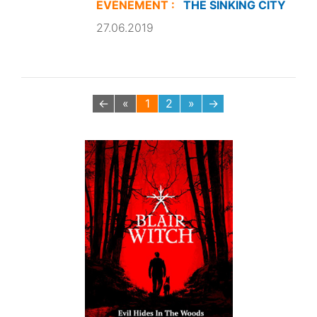
EVÉNEMENT :
THE SINKING CITY
27.06.2019
←
«
1
2
»
→