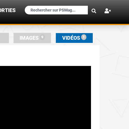
×
ORTIES
9
1
IMAGES
VIDÉOS