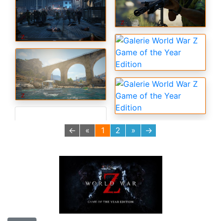
←
«
1
2
»
→