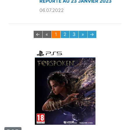
REPORTÉ AU 23 JANVIER 2023
06.07.2022
←
«
1
2
3
»
→