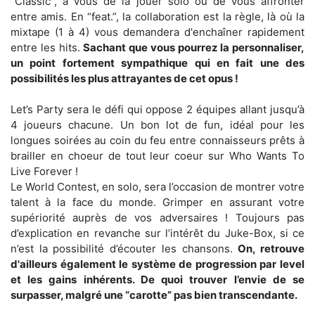
“Classic”, à vous de la jouer solo ou de vous affronter
entre amis. En “feat.”, la collaboration est la règle, là où la
mixtape (1 à 4) vous demandera d'enchaîner rapidement
entre les hits.
Sachant que vous pourrez la personnaliser,
un point fortement sympathique qui en fait une des
possibilités les plus attrayantes de cet opus !
Let’s Party sera le défi qui oppose 2 équipes allant jusqu’à
4 joueurs chacune. Un bon lot de fun, idéal pour les
longues soirées au coin du feu entre connaisseurs prêts à
brailler en choeur de tout leur coeur sur Who Wants To
Live Forever !
Le World Contest, en solo, sera l’occasion de montrer votre
talent à la face du monde. Grimper en assurant votre
supériorité auprès de vos adversaires ! Toujours pas
d’explication en revanche sur l’intérêt du Juke-Box, si ce
n’est la possibilité d’écouter les chansons.
On, retrouve
d'ailleurs également le système de progression par level
et les gains inhérents. De quoi trouver l’envie de se
surpasser, malgré une “carotte” pas bien transcendante.