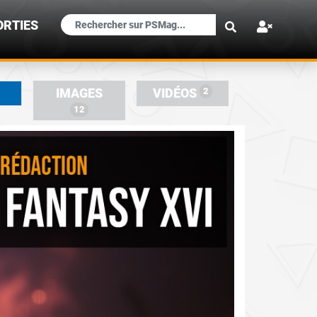
×
ORTIES
2
IMAGES
VIDÉOS
12