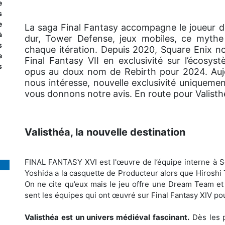
e
s
e
La saga Final Fantasy accompagne le joueur 
à
dur, Tower Defense, jeux mobiles, ce mythe
s
chaque itération. Depuis 2020, Square Enix no
e
Final Fantasy VII en exclusivité sur l’écosy
s
opus au doux nom de Rebirth pour 2024. Aujo
nous intéresse, nouvelle exclusivité uniquement
vous donnons notre avis. En route pour Valisth
Valisthéa, la nouvelle destination
FINAL FANTASY XVI est l'œuvre de l’équipe interne à S
Yoshida a la casquette de Producteur alors que Hiroshi T
On ne cite qu’eux mais le jeu offre une Dream Team et 
sent les équipes qui ont œuvré sur Final Fantasy XIV pour
Valisthéa est un univers médiéval fascinant.
Dès les p