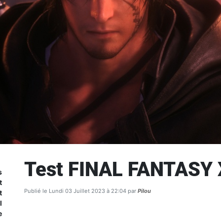
Test FINAL FANTASY 
s
t
Publié le Lundi 03 Juillet 2023 à 22:04 par
Pilou
t
l
e