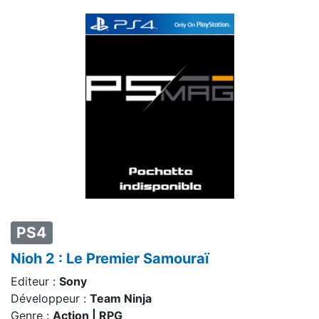
PS4
Nioh 2 : Le Premier Samouraï
Editeur :
Sony
Développeur :
Team Ninja
Genre :
Action | RPG