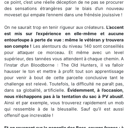
ce point, c’est une réelle déception de ne pas se procurer
des sensations étrangères par le biais d’un nouveau
moveset qui empale l’ennemi dans une frénésie jouissive !
On ne saurait trop en tenir rigueur aux créateurs.
L’accent
est mis sur l’expérience en elle-même et aucune
entourloupe à perte de vue : même le vétéran y trouvera
son compte !
Les alentours du niveau 140 sont conseillés
pour attaquer ce morceau. Et même avec un level
supérieur, des tannées vous attendent à chaque chemin. A
l’instar d’un Bloodborne : The Old Hunters, il va falloir
hausser le ton et mettre à profit tout son apprentissage
pour venir à bout de cette parcelle conclusive tant le
challenge est relevé. Toutefois, la difficulté ne paraît pas,
dans sa globalité, artificielle.
Évidemment, à l’occasion,
nous n’échappons pas à la tentation du sac à PV abusif.
Ainsi et par exemple, vous trouverez rapidement un mob
qui ressemble à de la bleusaille. Sauf qu’il est aussi
offensif que increvable !
Et en revenant sur la panoplie des Boss, soyons francs : à