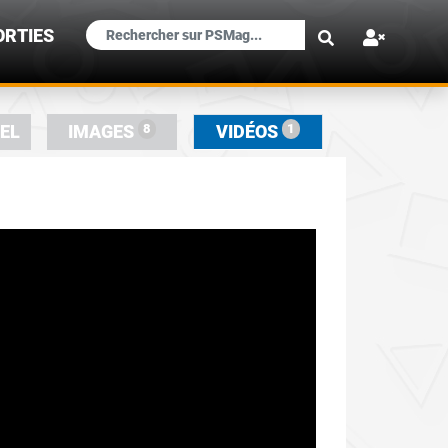
×
ORTIES
8
1
IEL
IMAGES
VIDÉOS