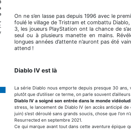
é
s
e
On ne s’en lasse pas depuis 1996 avec le premi
,
foulé le village de Tristram et combattu Diablo,
.
3, les joueurs PlayStation ont la chance de s’a
r
seul ou à plusieurs manette en mains. Révélé
longues années d’attente n’auront pas été vain
attend !
Diablo IV est là
La série Diablo nous emporte depuis presque 30 ans, vé
plutôt que d’utiliser ce terme, on parle souvent d’ailleurs
Diablo IV a soigné son entrée dans le monde vidéolud
stress, le lancement de Diablo IV (en accès anticipé de q
juin) s’est déroulé sans grands soucis, chose que l’on n’a
Resurrected en septembre 2021.
Ce qui marque avant tout dans cette aventure épique qu’es