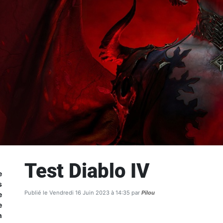
Test Diablo IV
e
s
Publié le Vendredi 16 Juin 2023 à 14:35 par
Pilou
e
e
n