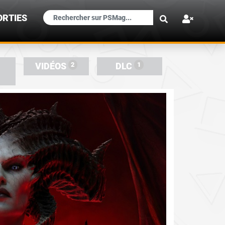
×
ORTIES
2
1
VIDÉOS
DLC