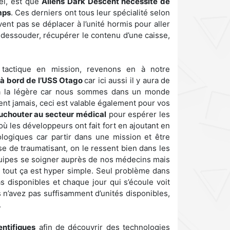
éel, est que
Aliens Dark Descent nécessite de
mps
. Ces derniers ont tous leur spécialité selon
ent pas se déplacer à l’unité hormis pour aller
 dessouder, récupérer le contenu d’une caisse,
tactique en mission, revenons en à notre
e à bord de l’USS Otago
car ici aussi il y aura de
t à la légère car nous sommes dans un monde
ent jamais, ceci est valable également pour vos
ouchouter au secteur médical
pour espérer les
où les développeurs ont fait fort en ajoutant en
logiques car partir dans une mission et être
 de traumatisant, on le ressent bien dans les
quipes se soigner auprès de nos médecins mais
e tout ça est hyper simple. Seul problème dans
s disponibles et chaque jour qui s’écoule voit
us n’avez pas suffisamment d’unités disponibles,
.
entifiques
afin de découvrir des technologies