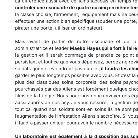
La différence aussi avec certains tacticals en temps r
contrôler une escouade de quatre ou cinq en même te
la classe choisie, l’armement, l’équipement mais ne peuv
effectuer une action bien spécifique (souder une porte,
pirater une porte, utiliser un ordinateur).
Mais avant de parler de notre escouade et de la 
administratrice et leader
Maeko Hayes qui a fort à fair
la gestion et il serait dommage de prendre ce poin
persistant et tout ce que vous dépensez, perdez ne revi
soldats qui ne reviendront pas du ciel,
il faudra les ch
garder le plus longtemps possible avec vous. Et c’est là 
plus des classiques soins corporels, des soins psycho
pourchassés par des Aliens est forcément quelque chose
films de la trilogie. Nous pourrons donc envoyer nos é
aussi auprès de nos psy. Je vous rassure, la gestion d
tout ça, quand nos soldats sont en soins ils ne sont pa
l’augmentation de l’infestation Aliens s'accroître. Si vo
il faudra passer un jour pour avoir le nombre nécessaire
Un laboratoire est également à la disposition des sci