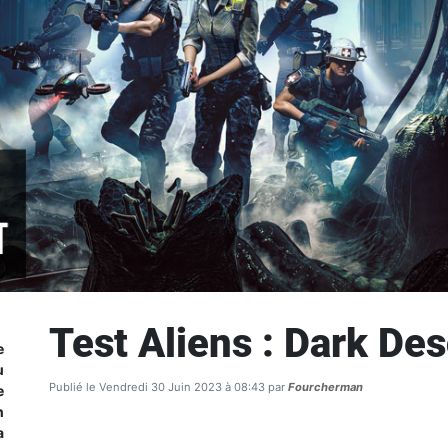
Test Aliens : Dark De
e
u
Publié le Vendredi 30 Juin 2023 à 08:43 par
Fourcherman
e
n
a