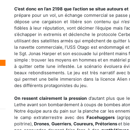
C’est donc en l’an 2198 que l’action se situe autours et
prépare pour un vol, un échange commercial se passe pl
dépose une cargaison et libère son contenu qui n’e
fidèles à leur réputation, vont décimer l’équipe mais l’
s’échapper in extremis et déclenche le protocole Cerb
utilisant des satellites armés qui empêchent de quitter la
la navette commerciale, l’USS Otago est endommagé et c
le Sgt. Jonas Harper et son escouade lui prêtent mains f
simple : trouver les moyens en hommes et en matériel po
à quitter cette lune infestée. Le scénario évoluera é
beaux rebondissements. Le jeu est très narratif avec 
qui permet une belle immersion dans la licence Alien ma
des différents protagonistes du jeu.
On ressent clairement la pression
d’autant plus que le
Lethe avant son bombardement à coups de bombes ato
Notre équipe aura du pain sur la planche car les ennem
le camp extraterrestre avec des
Facehuggers
(agri
poitrine),
Drones
,
Guerriers
,
Coureurs, Prétoriens
et bi