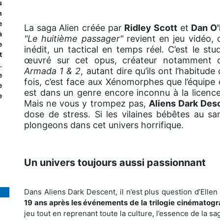
u
n
e
La saga Alien créée par
Ridley Scott
et
Dan O
à
"Le huitième passager"
revient en jeu vidéo, 
e
inédit, un tactical en temps réel. C’est le stu
t
œuvré sur cet opus, créateur notamment
.
Armada 1 & 2
, autant dire qu’ils ont l’habitud
e
fois, c’est face aux Xénomorphes que l’équipe
e
est dans un genre encore inconnu à la licence,
e
Mais ne vous y trompez pas,
Aliens Dark Des
dose de stress. Si les vilaines bébêtes au s
plongeons dans cet univers horrifique.
Un univers toujours aussi passionnant
Dans Aliens Dark Descent, il n’est plus question d’Ellen
19 ans après les événements de la trilogie cinématog
jeu tout en reprenant toute la culture, l’essence de la sa