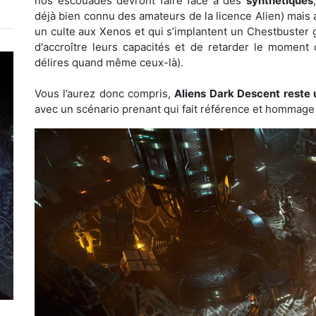
nos escouades devront faire face à des
synthétiques
déjà bien connu des amateurs de la licence Alien) mais 
un culte aux Xenos et qui s’implantent un Chestbuster 
d'accroître leurs capacités et de retarder le moment 
délires quand même ceux-là).
Vous l’aurez donc compris,
Aliens Dark Descent reste 
avec un scénario prenant qui fait référence et hommage à