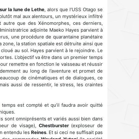
 sur la lune de Lethe
, alors que l’USS Otago se
utôt mal aux alentours, un mystérieux infiltré
st autre que des Xénomorphes, ces derniers,
administratrice adjointe Maeko Hayes parvient à
erus, une procédure de quarantaine planétaire
 zone, la station spatiale est détruite ainsi que
loué au sol. Hayes parvient à le rejoindre. Le
ortes. L’objectif va être dans un premier temps
ur remettre en fonction le vaisseau et réussir
videmment au long de l’aventure et promet de
beaucoup de cinématiques et de dialogues, ce
is aussi de ressentir, le stress, les craintes
 temps est compté et qu’il faudra avoir quitté
miques.
is sont omniprésents et variés aussi bien dans
ppeur de visage),
Chestburster
(exploseur de
en entendu les
Reines
. Et si ceci ne suffisait pas