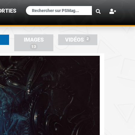
×
ORTIES
2
IMAGES
VIDÉOS
13