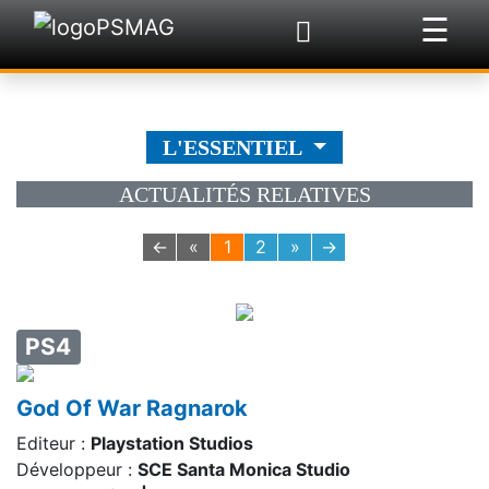
☰
×
L'ESSENTIEL
ACTUALITÉS RELATIVES
←
«
1
2
»
→
PS4
God Of War Ragnarok
Editeur :
Playstation Studios
Développeur :
SCE Santa Monica Studio