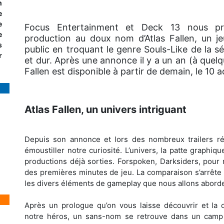
h
e
e
Focus Entertainment et Deck 13 nous pro
e
production au doux nom d’Atlas Fallen, un je
s
public en troquant le genre Souls-Like de la s
r
et dur. Après une annonce il y a un an (à quelqu
Fallen est disponible à partir de demain, le 10 
Atlas Fallen, un univers intriguant
Depuis son annonce et lors des nombreux trailers rév
émoustiller notre curiosité. L’univers, la patte graphiq
productions déjà sorties. Forspoken, Darksiders, pour n
des premières minutes de jeu. La comparaison s’arrête 
les divers éléments de gameplay que nous allons aborder
Après un prologue qu’on vous laisse découvrir et la
notre héros, un sans-nom se retrouve dans un cam