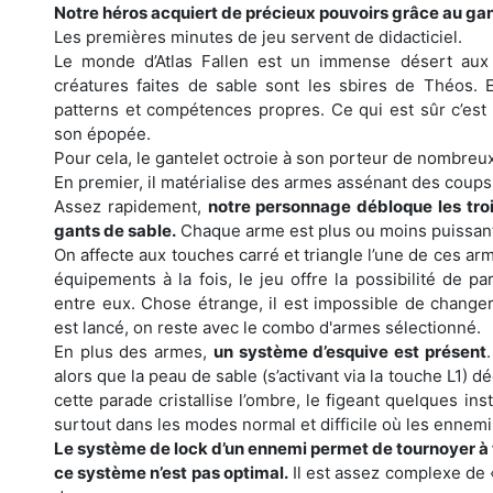
Notre héros acquiert de précieux pouvoirs grâce au gan
Les premières minutes de jeu servent de didacticiel.
Le monde d’Atlas Fallen est un immense désert aux
créatures faites de sable sont les sbires de Théos. E
patterns et compétences propres. Ce qui est sûr c’est
son épopée.
Pour cela, le gantelet octroie à son porteur de nombre
En premier, il matérialise des armes assénant des coup
Assez rapidement,
notre personnage débloque les trois
gants de sable.
Chaque arme est plus ou moins puissant
On affecte aux touches carré et triangle l’une de ces ar
équipements à la fois, le jeu offre la possibilité de p
entre eux. Chose étrange, il est impossible de change
est lancé, on reste avec le combo d'armes sélectionné.
En plus des armes,
un système d’esquive est présent
alors que la peau de sable (s’activant via la touche L1
cette parade cristallise l’ombre, le figeant quelques in
surtout dans les modes normal et difficile où les ennemi
Le système de lock d’un ennemi permet de tournoyer à t
ce système n’est pas optimal.
Il est assez complexe de «