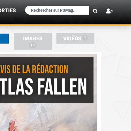
×
ORTIES
1
IMAGES
VIDÉOS
11