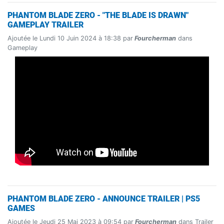
PHANTOM BLADE ZERO - "THE BLADE IS DRAWN"
GAMEPLAY TRAILER
Ajoutée le Lundi 10 Juin 2024 à 18:38 par
Fourcherman
dans
Gameplay
PHANTOM BLADE ZERO - ANNOUNCE TRAILER | PS5
GAMES
Ajoutée le Jeudi 25 Mai 2023 à 09:54 par
Fourcherman
dans Trailer