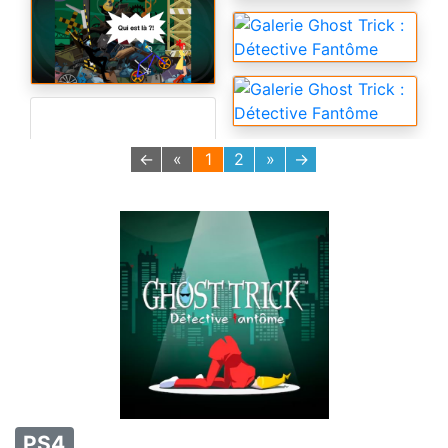
←
«
1
2
»
→
PS4